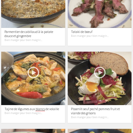
Parmentier de cabillaud à la patate
Tataki de boeuf
douce et gingembre
Bien manger pour bien maigrir...
Bien manger pour bien maigrir...
Tajine de légumes aux
blancs
de volaille
Pissenlit oeuf poché pommes fruit et
viande des grisons
Bien manger pour bien maigrir...
Bien manger pour bien maigrir...