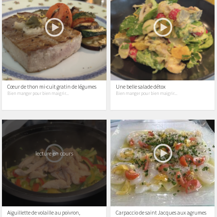
Cœur de thon mi-cuit gratin de légumes
Une belle salade détox
Bien manger pour bien maigrir...
Bien manger pour bien maigrir...
lecture en cours
Aiguillette de volaille au poivron,
Carpaccio de saint Jacques aux agrumes