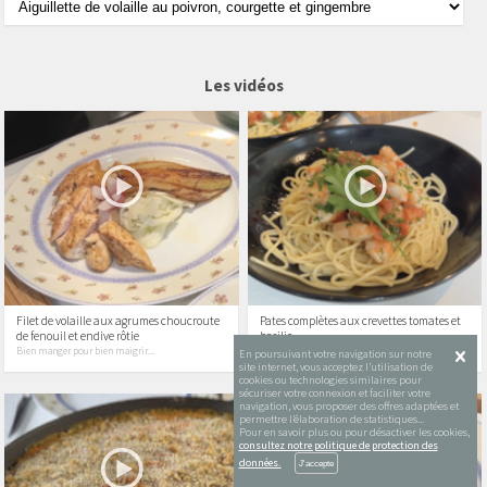
Les vidéos
Filet de volaille aux agrumes choucroute
Pates complètes aux crevettes tomates et
de fenouil et endive rôtie
basilic
Bien manger pour bien maigrir...
Bien manger pour bien maigrir...
En poursuivant votre navigation sur notre
site internet, vous acceptez l’utilisation de
cookies ou technologies similaires pour
sécuriser votre connexion et faciliter votre
navigation, vous proposer des offres adaptées et
permettre l’élaboration de statistiques...
Pour en savoir plus ou pour désactiver les cookies,
consultez notre politique de protection des
données.