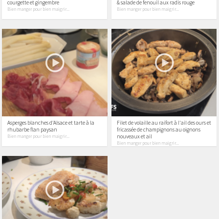
courgette et gingembre
& salade de fenouil aux radis rouge
Bien manger pour bien maigrir...
Bien manger pour bien maigrir...
Asperges blanches d'Alsace et tarte à la
Filet de volaille au raifort à l'ail des ours et
rhubarbe flan paysan
fricassée de champignons au oignons
nouveaux et ail
Bien manger pour bien maigrir...
Bien manger pour bien maigrir...