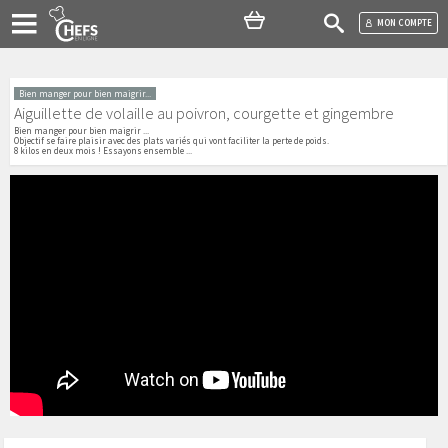
MON COMPTE
Bien manger pour bien maigrir...
Aiguillette de volaille au poivron, courgette et gingembre
Bien manger pour bien maigrir ...
Objectif se faire plaisir avec des plats variés qui vont faciliter la perte de poids.
8 kilos en deux mois ! Essayons ensemble ...