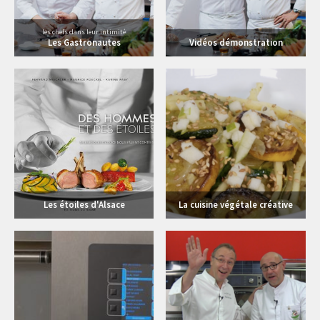
les chefs dans leur intimité
Les Gastronautes
Vidéos démonstration
4 vidéos
6 vidéos
Les étoiles d'Alsace
La cuisine végétale créative
12 vidéos
51 vidéos