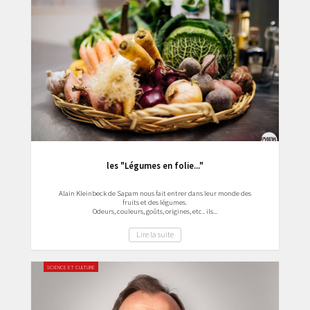
les "Légumes en folie..."
Alain Kleinbeck de Sapam nous fait entrer dans leur monde des
fruits et des légumes.
Odeurs, couleurs, goûts, origines, etc.. ils...
Lire la suite
SCIENCE ET CULTURE