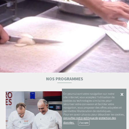
NOS PROGRAMMES
11 vidéos
4 vidéos
En poursuivant votre navigation sur notre
site internet, vous acceptez l’utilisation de
cookies ou technologies similaires pour
sécuriser votre connexion et faciliter votre
navigation, vous proposer des offres adaptées et
permettre l’élaboration de statistiques...
Pour en savoir plus ou pour désactiver les cookies,
consultez notre politique de protection des
données.