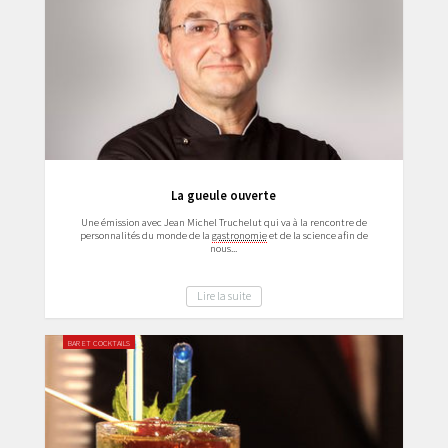
La gueule ouverte
Une émission avec Jean Michel Truchelut qui va à la rencontre de
personnalités du monde de la
gastronomie
et de la science afin de
nous...
Lire la suite
BAR ET COCKTAILS