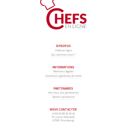
À PROPOS
Chefs en ligne
Qui sommes-nous ?
INFORMATIONS
Mentions légales
Conditions générales de vente
PARTENAIRES
Voir tous nos partenaires
Devenir partenaire
NOUS CONTACTER
+(33) 03 88 36 42 26
7A rue du Hohwald,
67000 Strasbourg