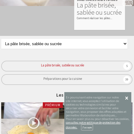
La pâte brisée,
sablée ou sucrée
Comment réaliser les pâtes...
La pâte brisée, sablée ou sucrée
5
Préparations pour la cuisine
39
Les vidéos
En poursuivant votre navigation sur notre
site internet, vous acceptez l’utilisation de
cookies ou technologies similaires pour
PRÉMIUM
PRÉMIUM
sécuriser votre connexion et faciliter votre
navigation, vous proposer des offres adaptées et
permettre l’élaboration de statistiques...
Pour en savoir plus ou pour désactiver les cookies,
consultez notre politique de protection des
données.