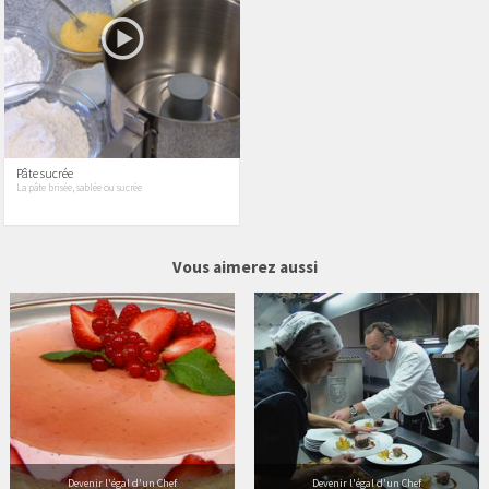
Pâte sucrée
La pâte brisée, sablée ou sucrée
156 vidéos
327 vidéos
Vous aimerez aussi
Devenir l'égal d'un Chef
Devenir l'égal d'un Chef