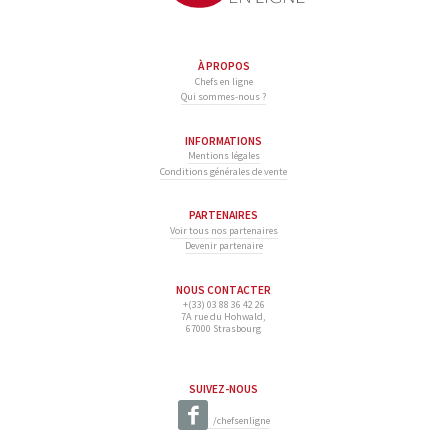
À PROPOS
Chefs en ligne
Qui sommes-nous ?
INFORMATIONS
Mentions légales
Conditions générales de vente
PARTENAIRES
Voir tous nos partenaires
Devenir partenaire
NOUS CONTACTER
+(33) 03 88 36 42 26
7A rue du Hohwald,
67000 Strasbourg
SUIVEZ-NOUS
/chefsenligne