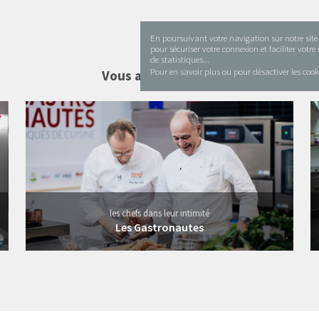
En poursuivant votre navigation sur notre site i
pour sécuriser votre connexion et faciliter votr
de statistiques...
Pour en savoir plus ou pour désactiver les cook
Vous aimerez aussi
11 vidéos
les chefs dans leur intimité
Les Gastronautes