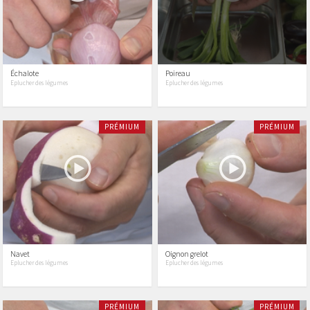
Échalote
Poireau
Eplucher des légumes
Eplucher des légumes
PRÉMIUM
PRÉMIUM
Navet
Oignon grelot
Eplucher des légumes
Eplucher des légumes
PRÉMIUM
PRÉMIUM