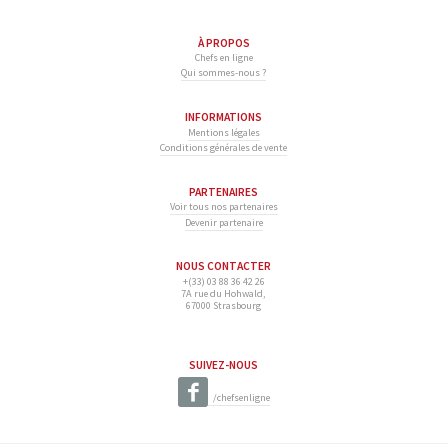
À PROPOS
Chefs en ligne
Qui sommes-nous ?
INFORMATIONS
Mentions légales
Conditions générales de vente
PARTENAIRES
Voir tous nos partenaires
Devenir partenaire
NOUS CONTACTER
+(33) 03 88 36 42 26
7A rue du Hohwald,
67000 Strasbourg
SUIVEZ-NOUS
/chefsenligne