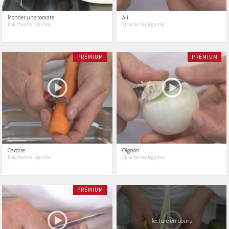
Monder une tomate
Ail
Eplucher des légumes
Eplucher des légumes
PRÉMIUM
PRÉMIUM
Carotte
Oignon
Eplucher des légumes
Eplucher des légumes
PRÉMIUM
lecture en cours