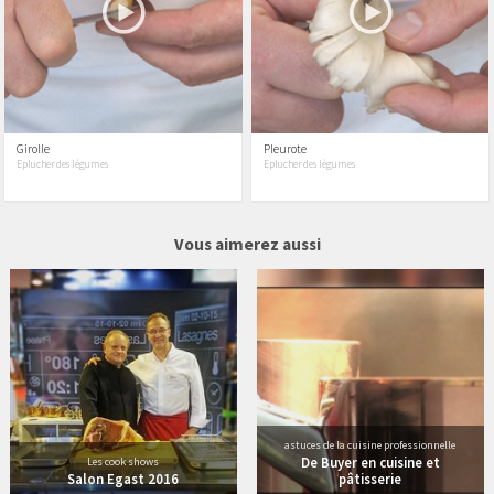
Girolle
Pleurote
Eplucher des légumes
Eplucher des légumes
12 vidéos
9 vidéos
Vous aimerez aussi
astuces de la cuisine professionnelle
De Buyer en cuisine et
Les cook shows
Salon Egast 2016
pâtisserie
1 vidéos