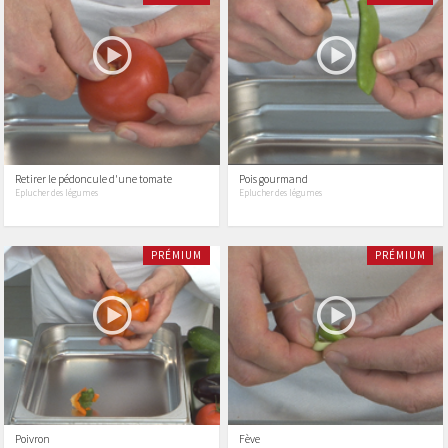
Retirer le pédoncule d'une tomate
Pois gourmand
Eplucher des légumes
Eplucher des légumes
PRÉMIUM
PRÉMIUM
Poivron
Fève