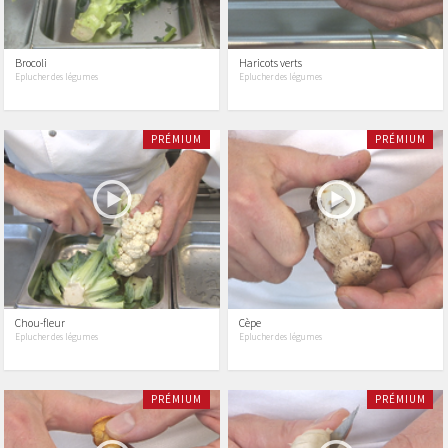
Brocoli
Haricots verts
Eplucher des légumes
Eplucher des légumes
PRÉMIUM
PRÉMIUM
Chou-fleur
Cèpe
Eplucher des légumes
Eplucher des légumes
PRÉMIUM
PRÉMIUM