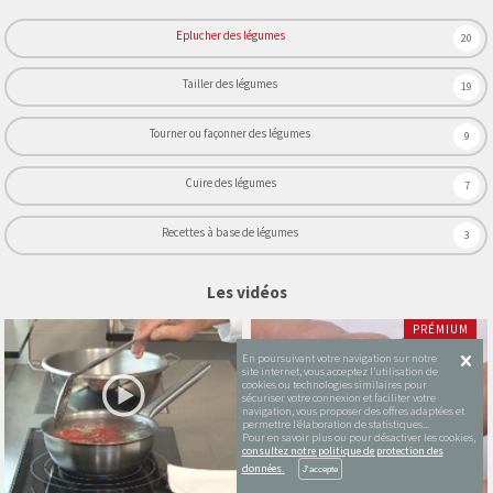
Eplucher des légumes
20
Tailler des légumes
19
Tourner ou façonner des légumes
9
Cuire des légumes
7
Recettes à base de légumes
3
Les vidéos
PRÉMIUM
En poursuivant votre navigation sur notre
site internet, vous acceptez l’utilisation de
cookies ou technologies similaires pour
sécuriser votre connexion et faciliter votre
navigation, vous proposer des offres adaptées et
permettre l’élaboration de statistiques...
Pour en savoir plus ou pour désactiver les cookies,
consultez notre politique de protection des
données.