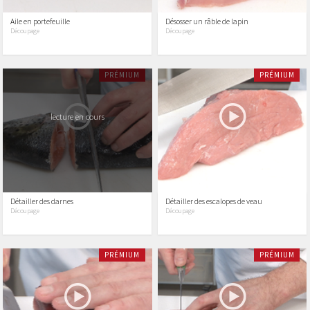
Aile en portefeuille
Désosser un râble de lapin
Découpage
Découpage
PRÉMIUM
PRÉMIUM
lecture en cours
Détailler des darnes
Détailler des escalopes de veau
Découpage
Découpage
PRÉMIUM
PRÉMIUM