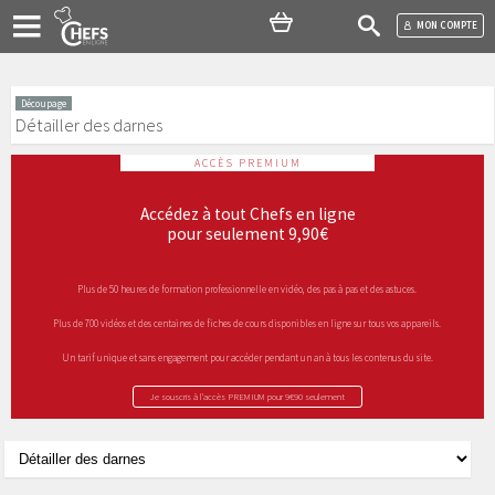
MON COMPTE
Découpage
Détailler des darnes
ACCÈS PREMIUM
Accédez à tout Chefs en ligne
pour seulement 9,90€
Plus de 50 heures de formation professionnelle en vidéo, des pas à pas et des astuces.
Plus de 700 vidéos et des centaines de fiches de cours disponibles en ligne sur tous vos appareils.
Un tarif unique et sans engagement pour accéder pendant un an à tous les contenus du site.
Je souscris à l’accès PREMIUM pour 9€90 seulement