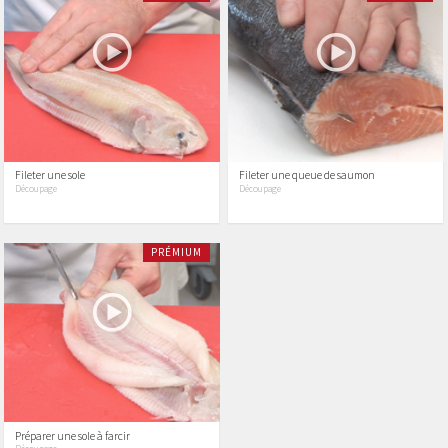
Fileter une sole
Fileter une queue de saumon
Découpage
Découpage
PRÉMIUM
Préparer une sole à farcir