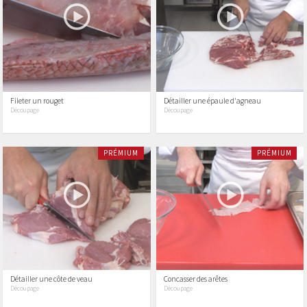
Fileter un rouget
Détailler une épaule d'agneau
Découpage
Découpage
PRÉMIUM
PRÉMIUM
Détailler une côte de veau
Concasser des arêtes
Découpage
Découpage