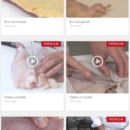
À cru du canard
À cru du poulet
Découpage
Découpage
PRÉMIUM
PRÉMIUM
Fileter une lotte
Fileter un turbot
Découpage
Découpage
PRÉMIUM