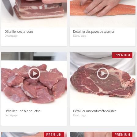
Détailler des lardons
Détailler des pavés de saumon
Découpage
Découpage
PRÉMIUM
Détailler une blanquette
Détailler une entrecôte double
Découpage
Découpage
PRÉMIUM
PRÉMIUM