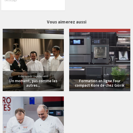
Découpage
34 vidéos
25 vidéos
Vous aimerez aussi
A découvrir rapidement
Un moment, pas comme les
Formation en ligne four
autres...
compact Kore de chez Giorik
11 vidéos