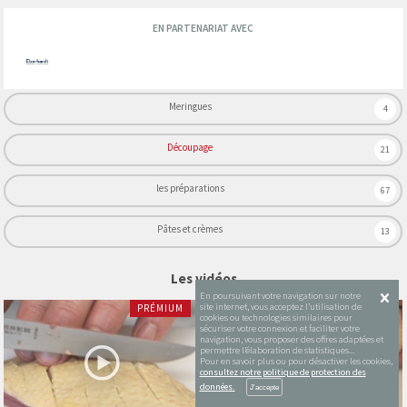
EN PARTENARIAT AVEC
Meringues
4
Découpage
21
les préparations
67
Pâtes et crèmes
13
Les vidéos
En poursuivant votre navigation sur notre
site internet, vous acceptez l’utilisation de
PRÉMIUM
PRÉMIUM
cookies ou technologies similaires pour
sécuriser votre connexion et faciliter votre
navigation, vous proposer des offres adaptées et
permettre l’élaboration de statistiques...
Pour en savoir plus ou pour désactiver les cookies,
consultez notre politique de protection des
données.