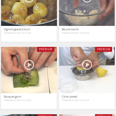
Oignons glacés à brun
Beurre manié
Préparations pour la cuisine
Préparations pour la cuisine
PRÉMIUM
PRÉMIUM
Bouquet garni
Citron pressé
Préparations pour la cuisine
Préparations pour la cuisine