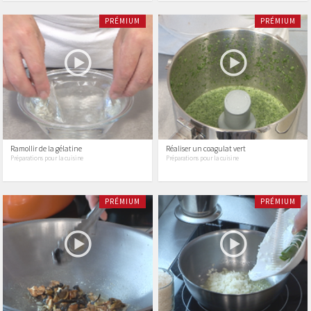
PRÉMIUM
PRÉMIUM
Ramollir de la gélatine
Réaliser un coagulat vert
Préparations pour la cuisine
Préparations pour la cuisine
PRÉMIUM
PRÉMIUM