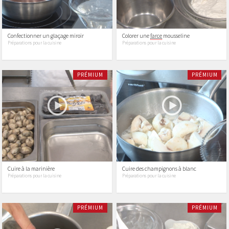
Confectionner un glaçage miroir
Colorer une
farce
mousseline
Préparations pour la cuisine
Préparations pour la cuisine
PRÉMIUM
PRÉMIUM
Cuire à la marinière
Cuire des champignons à blanc
Préparations pour la cuisine
Préparations pour la cuisine
PRÉMIUM
PRÉMIUM