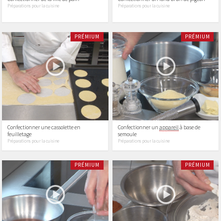
Préparations pour la cuisine
Préparations pour la cuisine
PRÉMIUM
PRÉMIUM
Confectionner une cassolette en
Confectionner un
appareil
à base de
feuilletage
semoule
Préparations pour la cuisine
Préparations pour la cuisine
PRÉMIUM
PRÉMIUM