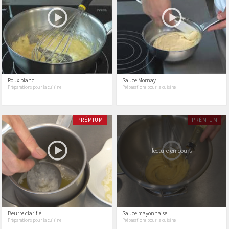
Roux blanc
Sauce Mornay
Préparations pour la cuisine
Préparations pour la cuisine
PRÉMIUM
PRÉMIUM
lecture en cours
Beurre clarifié
Sauce mayonnaise
Préparations pour la cuisine
Préparations pour la cuisine