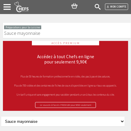
MON COMPTE
Préparations pour la cuisine
Sauce mayonnaise
ACCÈS PREMIUM
Accédez à tout Chefs en ligne
pour seulement 9,90€
Plus de 50 heures de formation professionnelle en vidéo, des pas à pas et des astuces.
Plus de 700 vidéos et des centaines de fiches de cours disponibles en ligne sur tous vos appareils.
Un tarif unique et sans engagement pour accéder pendant un an à tous les contenus du site.
Je souscris à l’accès PREMIUM pour 9€90 seulement