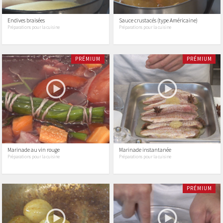
Endives braisées
Sauce crustacés (type Américaine)
Préparations pour la cuisine
Préparations pour la cuisine
PRÉMIUM
PRÉMIUM
Marinade au vin rouge
Marinade instantanée
Préparations pour la cuisine
Préparations pour la cuisine
PRÉMIUM