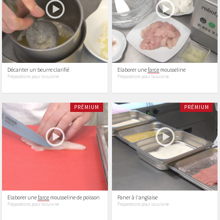
Décanter un beurre clarifié
Elaborer une
farce
mousseline
Préparations pour la cuisine
Préparations pour la cuisine
PRÉMIUM
PRÉMIUM
Elaborer une
farce
mousseline de poisson
Paner à l'anglaise
Préparations pour la cuisine
Préparations pour la cuisine