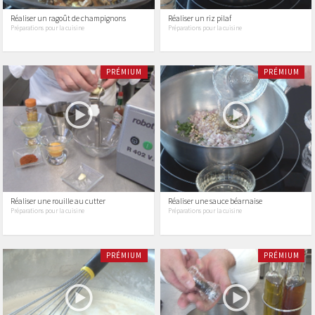
Réaliser un ragoût de champignons
Réaliser un riz pilaf
Préparations pour la cuisine
Préparations pour la cuisine
PRÉMIUM
PRÉMIUM
Réaliser une rouille au cutter
Réaliser une sauce béarnaise
Préparations pour la cuisine
Préparations pour la cuisine
PRÉMIUM
PRÉMIUM