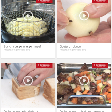
PRÉMIUM
PRÉMIUM
Blanchir des pommes pont-neuf
Clouter un oignon
Préparations pour la cuisine
Préparations pour la cuisine
PRÉMIUM
PRÉMIUM
Confectionner de la mie de pain
Confectionner un fond brun de pigeon