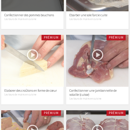
Confectionner des pommes bouchons
Ebarber une sole farcie cuite
Les tours de mains en cuisine
Les tours de mains en cuisine
PRÉMIUM
PRÉMIUM
Elaborer des croûtons en forme de cœur
Confectionner une jambonnette de
volaille (cuisse)
Les tours de mains en cuisine
Les tours de mains en cuisine
PRÉMIUM
PRÉMIUM