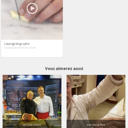
Losange de gruyère
Les tours de mains en cuisine
12 vidéos
65 vidéos
Vous aimerez aussi
Les cook shows
avec Hervé This