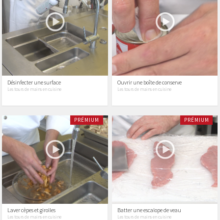
Désinfecter une surface
Ouvrir une boîte de conserve
Les tours de mains en cuisine
Les tours de mains en cuisine
PRÉMIUM
PRÉMIUM
Laver cèpes et girolles
Batter une escalope de veau
Les tours de mains en cuisine
Les tours de mains en cuisine