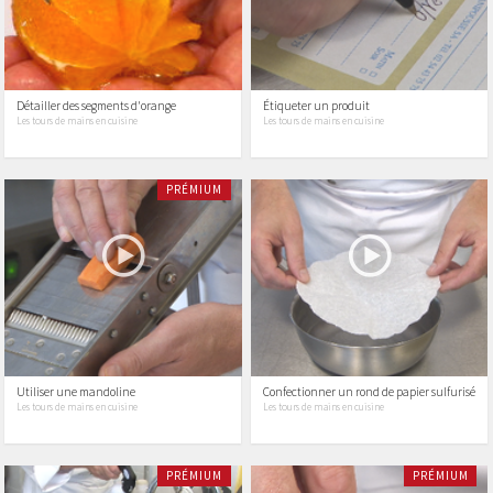
Détailler des segments d'orange
Étiqueter un produit
Les tours de mains en cuisine
Les tours de mains en cuisine
PRÉMIUM
Utiliser une mandoline
Confectionner un rond de papier sulfurisé
Les tours de mains en cuisine
Les tours de mains en cuisine
PRÉMIUM
PRÉMIUM