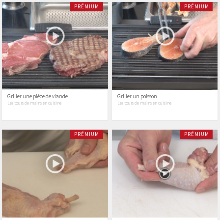
PRÉMIUM
PRÉMIUM
Griller une pièce de viande
Griller un poisson
Les tours de mains en cuisine
Les tours de mains en cuisine
PRÉMIUM
PRÉMIUM