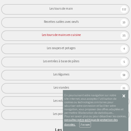
Les tours de main
112
Recettes salées avec oeufs
10
Les tours de mains en cuisine
35
Les soupes et potages
4
Les entrées à base de pâtes
5
Les légumes
58
Les viandes
31
En poursuivant votre navigation sur notre
site internet, vous acceptez l’utilisation de
Les volailles
22
cookies ou technologies similaires pour
sécuriser votre connexion et faciliter votre
navigation, vous proposer des offres adaptées et
permettre l’élaboration de statistiques...
Les poissons
24
Pour en savoir plus ou pour désactiver les cookies,
consultez notre politique de protection des
données.
Les vidéos