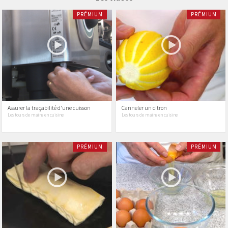
PRÉMIUM
PRÉMIUM
Assurer la traçabilité d'une cuisson
Canneler un citron
Les tours de mains en cuisine
Les tours de mains en cuisine
PRÉMIUM
PRÉMIUM