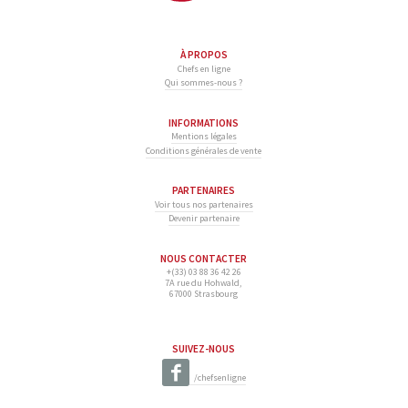
À PROPOS
Chefs en ligne
Qui sommes-nous ?
INFORMATIONS
Mentions légales
Conditions générales de vente
PARTENAIRES
Voir tous nos partenaires
Devenir partenaire
NOUS CONTACTER
+(33) 03 88 36 42 26
7A rue du Hohwald,
67000 Strasbourg
SUIVEZ-NOUS
/chefsenligne