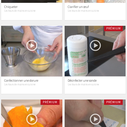
Chiqueter
Clarifier un œuf
Les tours de mains en cuisine
Les tours de mains en cuisine
PRÉMIUM
Confectionner une dorure
Désinfecter une sonde
Les tours de mains en cuisine
Les tours de mains en cuisine
PRÉMIUM
PRÉMIUM