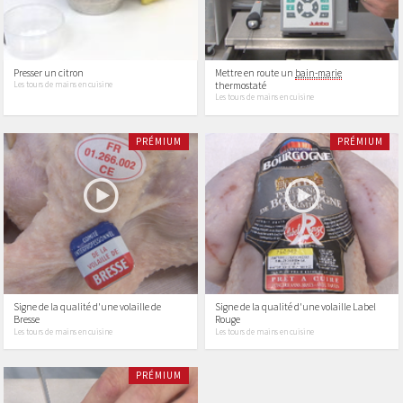
Presser un citron
Mettre en route un
bain-marie
thermostaté
Les tours de mains en cuisine
Les tours de mains en cuisine
PRÉMIUM
PRÉMIUM
Signe de la qualité d'une volaille de
Signe de la qualité d'une volaille Label
Bresse
Rouge
Les tours de mains en cuisine
Les tours de mains en cuisine
PRÉMIUM