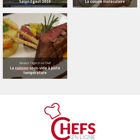
Salon Egast 2016
La cuisine moléculaire
114 vidéos
Devenir l'égal d'un Chef
La
cuisson
sous-vide à juste
température