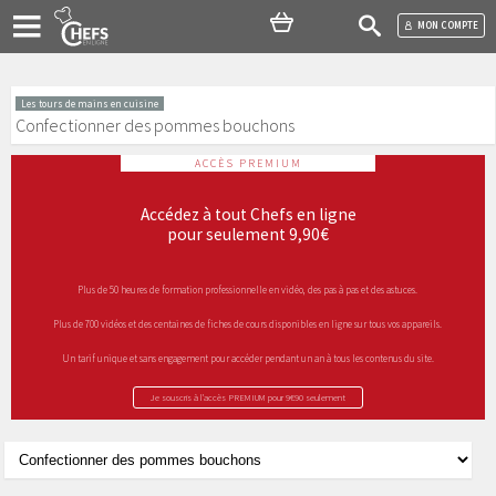
MON COMPTE
Les tours de mains en cuisine
Confectionner des pommes bouchons
ACCÈS PREMIUM
Accédez à tout Chefs en ligne
pour seulement 9,90€
Plus de 50 heures de formation professionnelle en vidéo, des pas à pas et des astuces.
Plus de 700 vidéos et des centaines de fiches de cours disponibles en ligne sur tous vos appareils.
Un tarif unique et sans engagement pour accéder pendant un an à tous les contenus du site.
Je souscris à l’accès PREMIUM pour 9€90 seulement