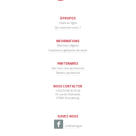
À PROPOS
Chefs en ligne
Qui sommes-nous ?
INFORMATIONS
Mentions légales
Conditions générales de vente
PARTENAIRES
Voir tous nos partenaires
Devenir partenaire
NOUS CONTACTER
+(33) 03 88 36 42 26
7A rue du Hohwald,
67000 Strasbourg
SUIVEZ-NOUS
/chefsenligne