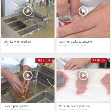
Désinfecter une surface
Ouvrir une boîte de conserve
Les tours de mains en cuisine
Les tours de mains en cuisine
PRÉMIUM
PRÉMIUM
Laver cèpes et girolles
Batter une escalope de veau
Les tours de mains en cuisine
Les tours de mains en cuisine