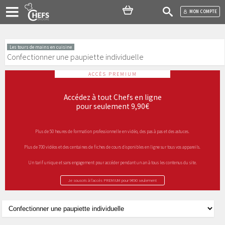
MON COMPTE
Les tours de mains en cuisine
Confectionner une paupiette individuelle
ACCÈS PREMIUM
Accédez à tout Chefs en ligne
pour seulement 9,90€
Plus de 50 heures de formation professionnelle en vidéo, des pas à pas et des astuces.
Plus de 700 vidéos et des centaines de fiches de cours disponibles en ligne sur tous vos appareils.
Un tarif unique et sans engagement pour accéder pendant un an à tous les contenus du site.
Je souscris à l’accès PREMIUM pour 9€90 seulement