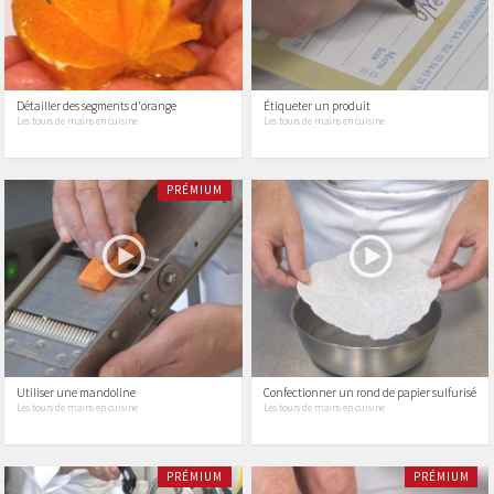
Détailler des segments d'orange
Étiqueter un produit
Les tours de mains en cuisine
Les tours de mains en cuisine
PRÉMIUM
Utiliser une mandoline
Confectionner un rond de papier sulfurisé
Les tours de mains en cuisine
Les tours de mains en cuisine
PRÉMIUM
PRÉMIUM