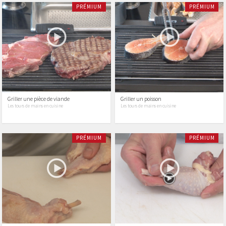
PRÉMIUM
PRÉMIUM
Griller une pièce de viande
Griller un poisson
Les tours de mains en cuisine
Les tours de mains en cuisine
PRÉMIUM
PRÉMIUM