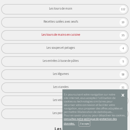
Les tours de main
112
Recettes salées avec oeufs
10
Les tours de mains en cuisine
35
Les soupes et potages
4
Les entrées à base de pâtes
5
Les légumes
58
Les viandes
31
En poursuivant votre navigation sur notre
site internet, vous acceptez l’utilisation de
Les volailles
22
cookies ou technologies similaires pour
sécuriser votre connexion et faciliter votre
navigation, vous proposer des offres adaptées et
permettre l’élaboration de statistiques...
Les poissons
24
Pour en savoir plus ou pour désactiver les cookies,
consultez notre politique de protection des
données.
Les vidéos