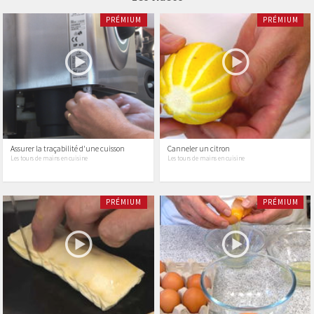
PRÉMIUM
PRÉMIUM
Assurer la traçabilité d'une cuisson
Canneler un citron
Les tours de mains en cuisine
Les tours de mains en cuisine
PRÉMIUM
PRÉMIUM