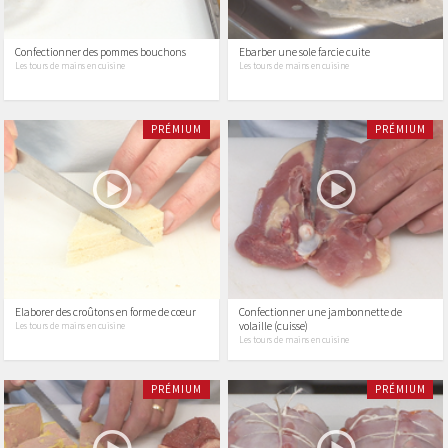
Confectionner des pommes bouchons
Ebarber une sole farcie cuite
Les tours de mains en cuisine
Les tours de mains en cuisine
PRÉMIUM
PRÉMIUM
Elaborer des croûtons en forme de cœur
Confectionner une jambonnette de
volaille (cuisse)
Les tours de mains en cuisine
Les tours de mains en cuisine
PRÉMIUM
PRÉMIUM