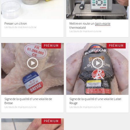
Presser un citron
Mettre en route un
bain-marie
thermostaté
Les tours de mains en cuisine
Les tours de mains en cuisine
PRÉMIUM
PRÉMIUM
Signe de la qualité d'une volaille de
Signe de la qualité d'une volaille Label
Bresse
Rouge
Les tours de mains en cuisine
Les tours de mains en cuisine
PRÉMIUM