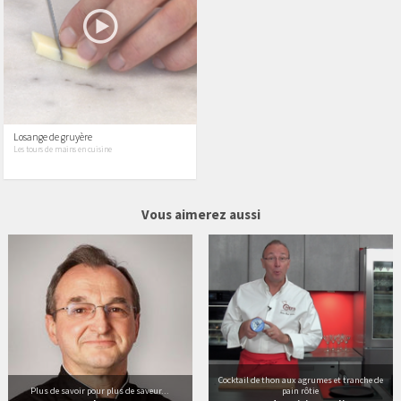
Losange de gruyère
Les tours de mains en cuisine
37 vidéos
19 vidéos
Vous aimerez aussi
Cocktail de thon aux agrumes et tranche de
Plus de savoir pour plus de saveur...
pain rôtie