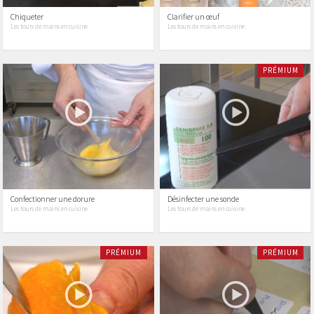
Chiqueter
Clarifier un œuf
Les tours de mains en cuisine
Les tours de mains en cuisine
PRÉMIUM
Confectionner une dorure
Désinfecter une sonde
Les tours de mains en cuisine
Les tours de mains en cuisine
PRÉMIUM
PRÉMIUM