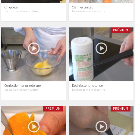
Chiqueter
Clarifier un œuf
Les tours de mains en cuisine
Les tours de mains en cuisine
PRÉMIUM
Confectionner une dorure
Désinfecter une sonde
Les tours de mains en cuisine
Les tours de mains en cuisine
PRÉMIUM
PRÉMIUM