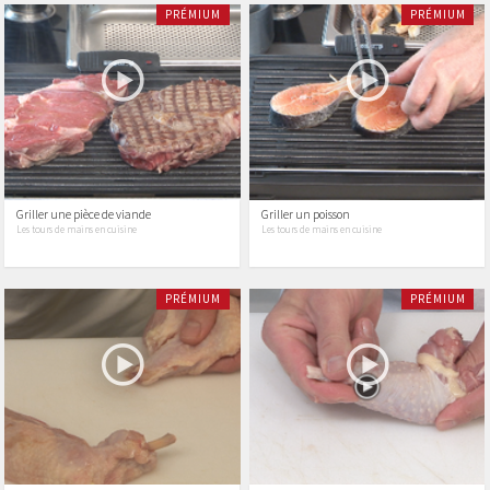
PRÉMIUM
PRÉMIUM
Griller une pièce de viande
Griller un poisson
Les tours de mains en cuisine
Les tours de mains en cuisine
PRÉMIUM
PRÉMIUM