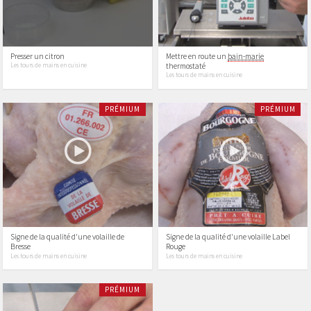
Presser un citron
Mettre en route un
bain-marie
thermostaté
Les tours de mains en cuisine
Les tours de mains en cuisine
PRÉMIUM
PRÉMIUM
Signe de la qualité d'une volaille de
Signe de la qualité d'une volaille Label
Bresse
Rouge
Les tours de mains en cuisine
Les tours de mains en cuisine
PRÉMIUM