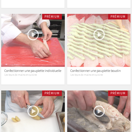
PRÉMIUM
PRÉMIUM
Confectionner une paupiette individuelle
Confectionner une paupiette boudin
Les tours de mains en cuisine
Les tours de mains en cuisine
PRÉMIUM
PRÉMIUM