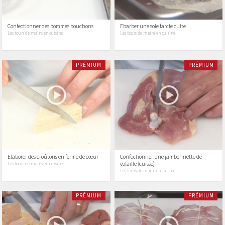
Confectionner des pommes bouchons
Ebarber une sole farcie cuite
Les tours de mains en cuisine
Les tours de mains en cuisine
PRÉMIUM
PRÉMIUM
Elaborer des croûtons en forme de cœur
Confectionner une jambonnette de
volaille (cuisse)
Les tours de mains en cuisine
Les tours de mains en cuisine
PRÉMIUM
PRÉMIUM