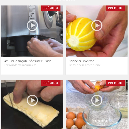
PRÉMIUM
PRÉMIUM
Assurer la traçabilité d'une cuisson
Canneler un citron
Les tours de mains en cuisine
Les tours de mains en cuisine
PRÉMIUM
PRÉMIUM