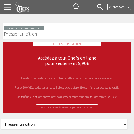
MON COMPTE
Les tours de mains en cuisine
Presser un citron
ACCÈS PREMIUM
Accédez à tout Chefs en ligne
pour seulement 9,90€
Plus de 50 heures de formation professionnelle en vidéo, des pas à pas et des astuces.
Plus de 700 vidéos et des centaines de fiches de cours disponibles en ligne sur tous vos appareils.
Un tarif unique et sans engagement pour accéder pendant un an à tous les contenus du site.
Je souscris à l’accès PREMIUM pour 9€90 seulement