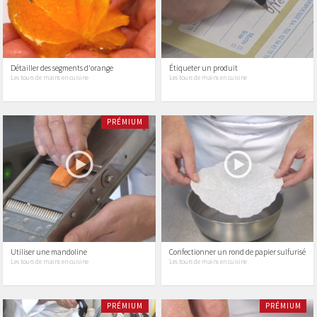
Détailler des segments d'orange
Étiqueter un produit
Les tours de mains en cuisine
Les tours de mains en cuisine
PRÉMIUM
Utiliser une mandoline
Confectionner un rond de papier sulfurisé
Les tours de mains en cuisine
Les tours de mains en cuisine
PRÉMIUM
PRÉMIUM