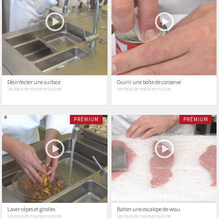
Désinfecter une surface
Ouvrir une boîte de conserve
Les tours de mains en cuisine
Les tours de mains en cuisine
PRÉMIUM
PRÉMIUM
Laver cèpes et girolles
Batter une escalope de veau
Les tours de mains en cuisine
Les tours de mains en cuisine