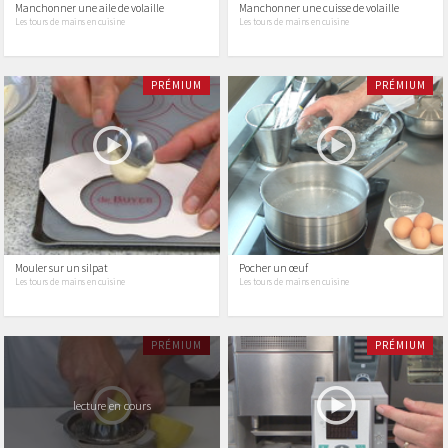
Manchonner une aile de volaille
Manchonner une cuisse de volaille
Les tours de mains en cuisine
Les tours de mains en cuisine
PRÉMIUM
PRÉMIUM
Mouler sur un silpat
Pocher un œuf
Les tours de mains en cuisine
Les tours de mains en cuisine
PRÉMIUM
PRÉMIUM
lecture en cours