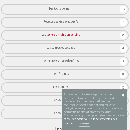
Les tours de main
112
Recettes salées avec oeufs
10
Les tours de mains en cuisine
35
Les soupes et potages
4
Les entrées à base de pâtes
5
Les légumes
58
Les viandes
31
En poursuivant votre navigation sur notre
site internet, vous acceptez l’utilisation de
Les volailles
22
cookies ou technologies similaires pour
sécuriser votre connexion et faciliter votre
navigation, vous proposer des offres adaptées et
permettre l’élaboration de statistiques...
Les poissons
24
Pour en savoir plus ou pour désactiver les cookies,
consultez notre politique de protection des
données.
Les vidéos