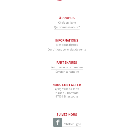
À PROPOS
Chefs en ligne
Qui sommes-nous ?
INFORMATIONS
Mentions légales
Conditions générales de vente
PARTENAIRES
Voir tous nos partenaires
Devenir partenaire
NOUS CONTACTER
+(33) 03 88 36 42 26
7A rue du Hohwald,
67000 Strasbourg
SUIVEZ-NOUS
/chefsenligne