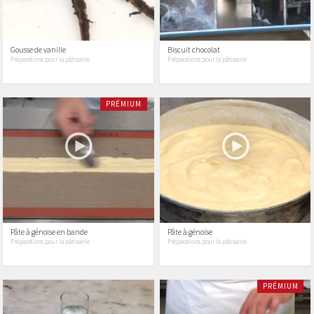
Gousse de vanille
Biscuit chocolat
Préparations pour la pâtisserie
Préparations pour la pâtisserie
PRÉMIUM
Pâte à génoise en bande
Pâte à génoise
Préparations pour la pâtisserie
Préparations pour la pâtisserie
PRÉMIUM