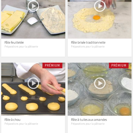
Pâte feuilletée
Pâte brisée traditionnelle
Préparations pour la pâtisserie
Préparations pour la pâtisserie
PRÉMIUM
PRÉMIUM
Pâte à chou
Pâte à tuiles aux amandes
Préparations pour la pâtisserie
Préparations pour la pâtisserie