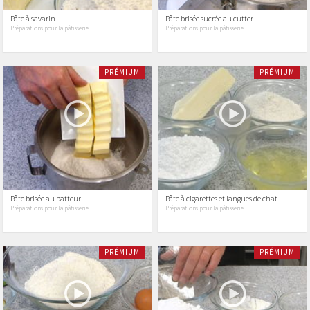
Pâte à savarin
Pâte brisée sucrée au cutter
Préparations pour la pâtisserie
Préparations pour la pâtisserie
PRÉMIUM
PRÉMIUM
Pâte brisée au batteur
Pâte à cigarettes et langues de chat
Préparations pour la pâtisserie
Préparations pour la pâtisserie
PRÉMIUM
PRÉMIUM