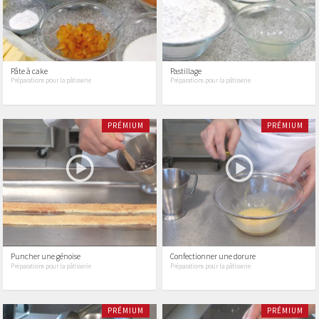
Pâte à cake
Pastillage
Préparations pour la pâtisserie
Préparations pour la pâtisserie
PRÉMIUM
PRÉMIUM
Puncher une génoise
Confectionner une dorure
Préparations pour la pâtisserie
Préparations pour la pâtisserie
PRÉMIUM
PRÉMIUM