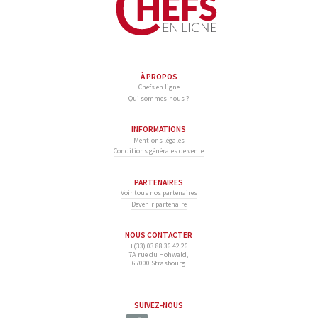
À PROPOS
Chefs en ligne
Qui sommes-nous ?
INFORMATIONS
Mentions légales
Conditions générales de vente
PARTENAIRES
Voir tous nos partenaires
Devenir partenaire
NOUS CONTACTER
+(33) 03 88 36 42 26
7A rue du Hohwald,
67000 Strasbourg
SUIVEZ-NOUS