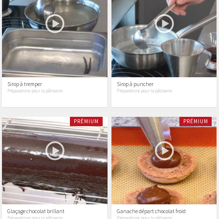
Sirop à tremper
Sirop à puncher
Préparations pour la pâtisserie
Préparations pour la pâtisserie
PRÉMIUM
PRÉMIUM
Glaçage chocolat brillant
Ganache départ chocolat froid
Préparations pour la pâtisserie
Préparations pour la pâtisserie