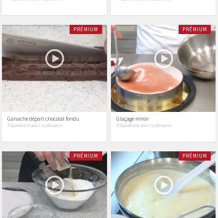
PRÉMIUM
PRÉMIUM
Ganache départ chocolat fondu
Glaçage miroir
Préparations pour la pâtisserie
Préparations pour la pâtisserie
PRÉMIUM
PRÉMIUM