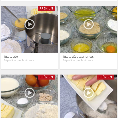
PRÉMIUM
Pâte sucrée
Pâte sablée aux amandes
Préparations pour la pâtisserie
Préparations pour la pâtisserie
PRÉMIUM
PRÉMIUM