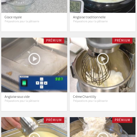
Glace royale
Anglaise traditionnelle
Préparations pour la pâtisserie
Préparations pour la pâtisserie
PRÉMIUM
PRÉMIUM
Anglaise sous vide
Crème Chantilly
Préparations pour la pâtisserie
Préparations pour la pâtisserie
PRÉMIUM
PRÉMIUM