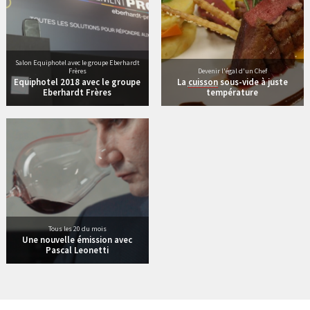
Salon Equiphotel avec le groupe Eberhardt
Frères
Devenir l'égal d'un Chef
Equiphotel 2018 avec le groupe
La
cuisson
sous-vide à juste
Eberhardt Frères
température
12 vidéos
Tous les 20 du mois
Une nouvelle émission avec
Pascal Leonetti