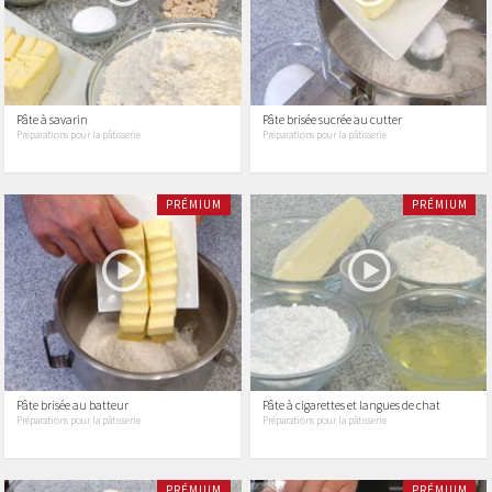
Pâte à savarin
Pâte brisée sucrée au cutter
Préparations pour la pâtisserie
Préparations pour la pâtisserie
PRÉMIUM
PRÉMIUM
Pâte brisée au batteur
Pâte à cigarettes et langues de chat
Préparations pour la pâtisserie
Préparations pour la pâtisserie
PRÉMIUM
PRÉMIUM