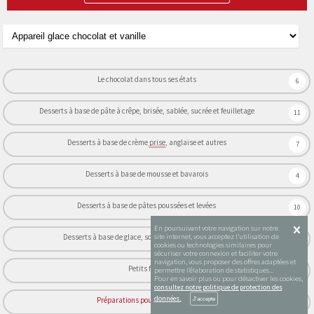
Le chocolat dans tous ses états
6
Desserts à base de pâte à crêpe, brisée, sablée, sucrée et feuilletage
11
Desserts à base de crème
prise
, anglaise et autres
7
Desserts à base de mousse et bavarois
4
Desserts à base de pâtes poussées et levées
10
En poursuivant votre navigation sur notre
Desserts à base de glace, sorbet et
appareil
à bombe
site internet, vous acceptez l’utilisation de
4
cookies ou technologies similaires pour
sécuriser votre connexion et faciliter votre
navigation, vous proposer des offres adaptées et
Petits fours
5
permettre l’élaboration de statistiques...
Pour en savoir plus ou pour désactiver les cookies,
consultez notre politique de protection des
données.
Préparations pour la pâtisserie
36