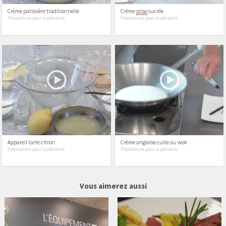
Crème patissière traditionnelle
Crème
prise
sucrée
Préparations pour la pâtisserie
Préparations pour la pâtisserie
Appareil tarte citron
Crème anglaise cuite au wok
Préparations pour la pâtisserie
Préparations pour la pâtisserie
5 vidéos
114 vidéos
Vous aimerez aussi