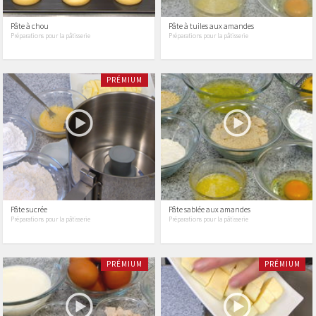
Pâte à chou
Pâte à tuiles aux amandes
Préparations pour la pâtisserie
Préparations pour la pâtisserie
PRÉMIUM
Pâte sucrée
Pâte sablée aux amandes
Préparations pour la pâtisserie
Préparations pour la pâtisserie
PRÉMIUM
PRÉMIUM