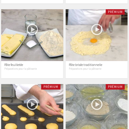
PRÉMIUM
Pâte feuilletée
Pâte brisée traditionnelle
Préparations pour la pâtisserie
Préparations pour la pâtisserie
PRÉMIUM
PRÉMIUM