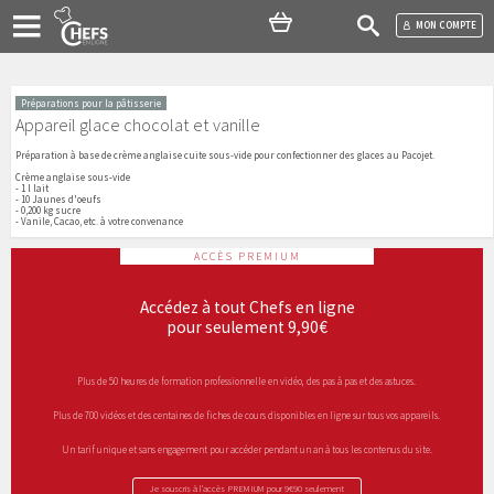
MON COMPTE
Préparations pour la pâtisserie
Appareil glace chocolat et vanille
Préparation à base de crème anglaise cuite sous-vide pour confectionner des glaces au Pacojet.
Crème anglaise sous-vide
- 1 l lait
- 10 Jaunes d'oeufs
- 0,200 kg sucre
- Vanile, Cacao, etc. à votre convenance
ACCÈS PREMIUM
Accédez à tout Chefs en ligne
pour seulement 9,90€
Plus de 50 heures de formation professionnelle en vidéo, des pas à pas et des astuces.
Plus de 700 vidéos et des centaines de fiches de cours disponibles en ligne sur tous vos appareils.
Un tarif unique et sans engagement pour accéder pendant un an à tous les contenus du site.
Je souscris à l’accès PREMIUM pour 9€90 seulement