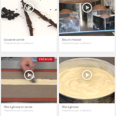
Gousse de vanille
Biscuit chocolat
Préparations pour la pâtisserie
Préparations pour la pâtisserie
PRÉMIUM
Pâte à génoise en bande
Pâte à génoise
Préparations pour la pâtisserie
Préparations pour la pâtisserie