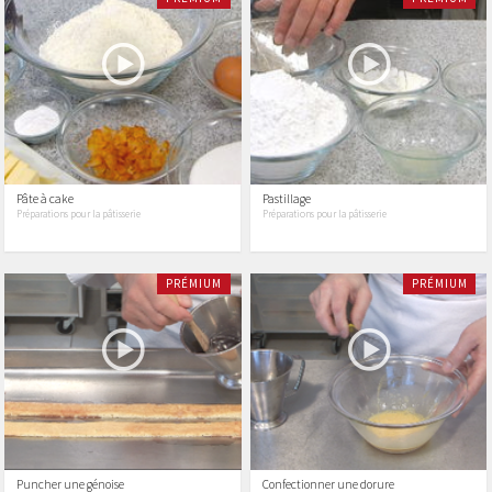
Pâte à cake
Pastillage
Préparations pour la pâtisserie
Préparations pour la pâtisserie
PRÉMIUM
PRÉMIUM
Puncher une génoise
Confectionner une dorure