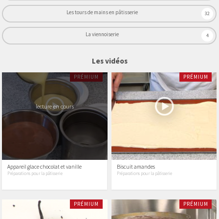
Les tours de mains en pâtisserie
32
La viennoiserie
4
Les vidéos
PRÉMIUM
PRÉMIUM
lecture en cours
Appareil glace chocolat et vanille
Biscuit amandes
Préparations pour la pâtisserie
Préparations pour la pâtisserie
PRÉMIUM
PRÉMIUM