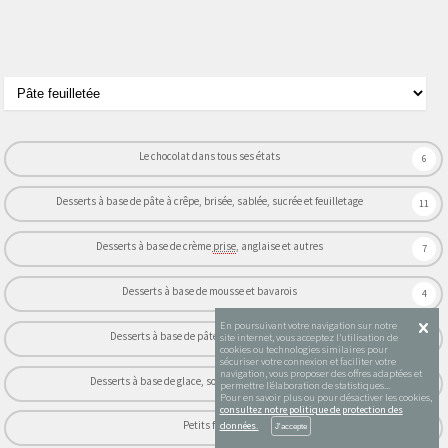
Le chocolat dans tous ses états
6
Desserts à base de pâte à crêpe, brisée, sablée, sucrée et feuilletage
11
Desserts à base de crème
prise
, anglaise et autres
7
Desserts à base de mousse et bavarois
4
En poursuivant votre navigation sur notre
Desserts à base de pâtes poussées et levées
site internet, vous acceptez l’utilisation de
10
cookies ou technologies similaires pour
sécuriser votre connexion et faciliter votre
navigation, vous proposer des offres adaptées et
Desserts à base de glace, sorbet et
appareil
à bombe
4
permettre l’élaboration de statistiques...
Pour en savoir plus ou pour désactiver les cookies,
consultez notre politique de protection des
Petits fours
données.
5