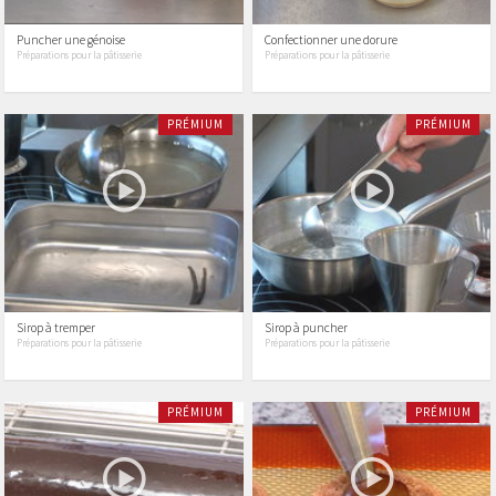
Puncher une génoise
Confectionner une dorure
Préparations pour la pâtisserie
Préparations pour la pâtisserie
PRÉMIUM
PRÉMIUM
Sirop à tremper
Sirop à puncher
Préparations pour la pâtisserie
Préparations pour la pâtisserie
PRÉMIUM
PRÉMIUM