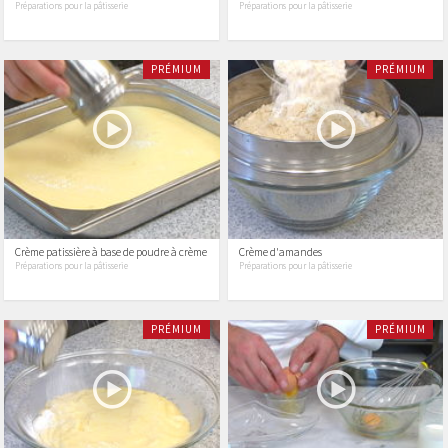
Préparations pour la pâtisserie
Préparations pour la pâtisserie
PRÉMIUM
PRÉMIUM
Crème patissière à base de poudre à crème
Crème d'amandes
Préparations pour la pâtisserie
Préparations pour la pâtisserie
PRÉMIUM
PRÉMIUM