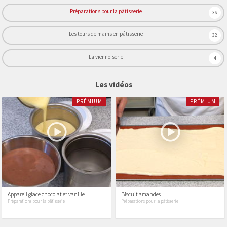
Préparations pour la pâtisserie
36
Les tours de mains en pâtisserie
32
La viennoiserie
4
Les vidéos
PRÉMIUM
PRÉMIUM
Appareil glace chocolat et vanille
Biscuit amandes
Préparations pour la pâtisserie
Préparations pour la pâtisserie