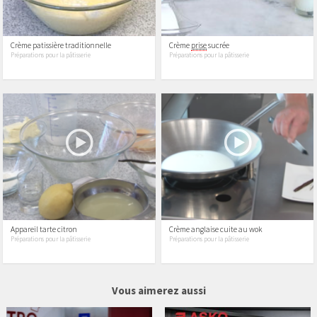
Crème patissière traditionnelle
Crème
prise
sucrée
Préparations pour la pâtisserie
Préparations pour la pâtisserie
Appareil tarte citron
Crème anglaise cuite au wok
Préparations pour la pâtisserie
Préparations pour la pâtisserie
4 vidéos
6 vidéos
Vous aimerez aussi