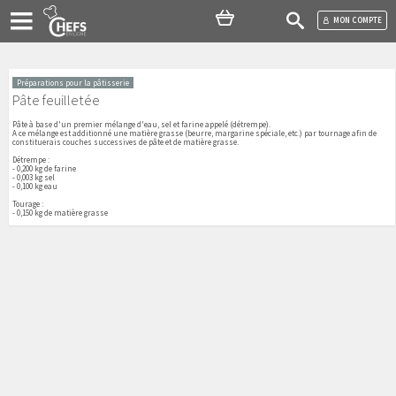
MON COMPTE
Préparations pour la pâtisserie
Pâte feuilletée
Pâte à base d'un premier mélange d'eau, sel et farine appelé (détrempe).
A ce mélange est additionné une matière grasse (beurre, margarine spéciale, etc.) par tournage afin de
constituerais couches successives de pâte et de matière grasse.
Détrempe :
- 0,200 kg de farine
- 0,003 kg sel
- 0,100 kg eau
Tourage :
- 0,150 kg de matière grasse