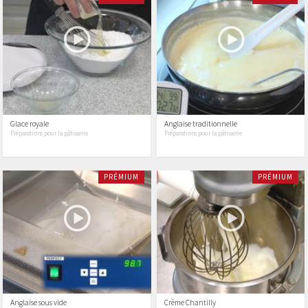
Glace royale
Anglaise traditionnelle
Préparations pour la pâtisserie
Préparations pour la pâtisserie
PRÉMIUM
PRÉMIUM
Anglaise sous vide
Crème Chantilly