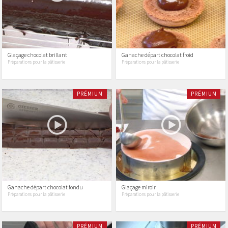
Glaçage chocolat brillant
Ganache départ chocolat froid
Préparations pour la pâtisserie
Préparations pour la pâtisserie
PRÉMIUM
PRÉMIUM
Ganache départ chocolat fondu
Glaçage miroir
Préparations pour la pâtisserie
Préparations pour la pâtisserie
PRÉMIUM
PRÉMIUM