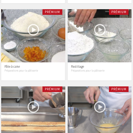
PRÉMIUM
PRÉMIUM
Pâte à cake
Pastillage
Préparations pour la pâtisserie
Préparations pour la pâtisserie
PRÉMIUM
PRÉMIUM