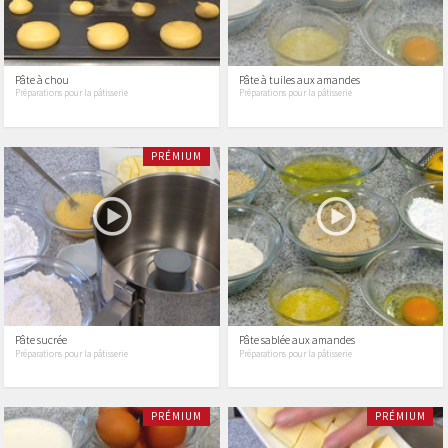
Pâte à chou
Pâte à tuiles aux amandes
Préparations pour la pâtisserie
Préparations pour la pâtisserie
PRÉMIUM
Pâte sucrée
Pâte sablée aux amandes
Préparations pour la pâtisserie
Préparations pour la pâtisserie
PRÉMIUM
PRÉMIUM