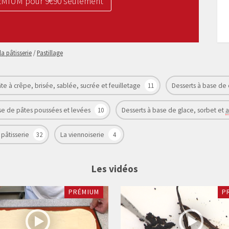
REMIUM pour 9€90 seulement
a pâtisserie
/
Pastillage
te à crêpe, brisée, sablée, sucrée et feuilletage
11
Desserts à base d
se de pâtes poussées et levées
10
Desserts à base de glace, sorbet et
a
 pâtisserie
32
La viennoiserie
4
Les vidéos
PRÉMIUM
P