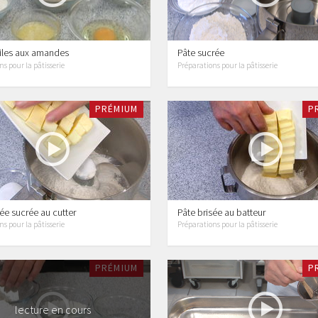
uiles aux amandes
Pâte sucrée
s pour la pâtisserie
Préparations pour la pâtisserie
PRÉMIUM
P
sée sucrée au cutter
Pâte brisée au batteur
s pour la pâtisserie
Préparations pour la pâtisserie
PRÉMIUM
P
lecture en cours