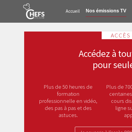
Accueil
Nos émissions TV
ACCÈS
Accédez à tou
pour seul
Plus de 50 heures de
Plus de 700
formation
centaines
professionnelle en vidéo,
cours di
des pas à pas et des
ligne s
astuces.
app