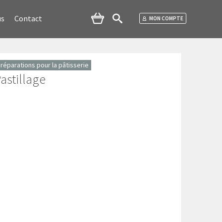
us
Contact
MON COMPTE
réparations pour la pâtisserie
astillage