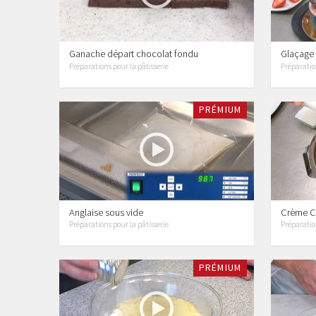
Ganache départ chocolat fondu
Glaçage 
Préparations pour la pâtisserie
Préparation
PRÉMIUM
Anglaise sous vide
Crème Ch
Préparations pour la pâtisserie
Préparation
PRÉMIUM