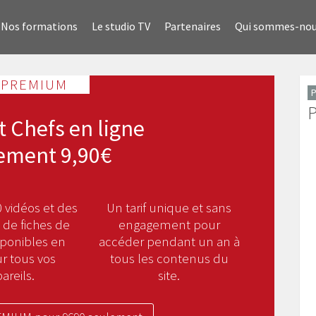
Nos formations
Le studio TV
Partenaires
Qui sommes-no
 PREMIUM
P
P
t Chefs en ligne
ement 9,90€
 vidéos et des
Un tarif unique et sans
 de fiches de
engagement pour
sponibles en
accéder pendant un an à
ur tous vos
tous les contenus du
areils.
site.