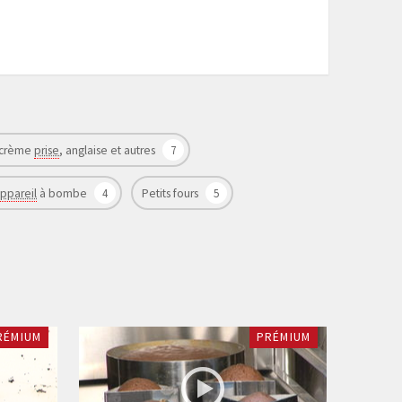
e crème
prise
, anglaise et autres
7
ppareil
à bombe
4
Petits fours
5
RÉMIUM
PRÉMIUM