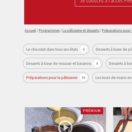
Je souscris à l’accès P
Accueil
/
Programmes
/
La pâtisserie et desserts
/
Préparations pour l
Le chocolat dans tous ses états
6
Desserts à base de pâ
Desserts à base de mousse et bavarois
4
Desserts à ba
Préparations pour la pâtisserie
36
Les tours de mains en
PRÉMIUM