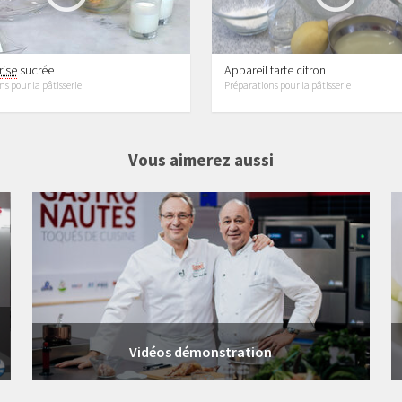
rise
sucrée
Appareil tarte citron
s pour la pâtisserie
Préparations pour la pâtisserie
Vous aimerez aussi
4 vidéos
Vidéos démonstration