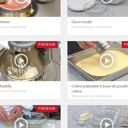
miroir
Glace royale
s pour la pâtisserie
Préparations pour la pâtisserie
PRÉMIUM
P
antilly
Crème patissière à base de poudre
crème
s pour la pâtisserie
Préparations pour la pâtisserie
PRÉMIUM