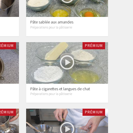
Pâte sablée aux amandes
Préparations pour la pâtisserie
RÉMIUM
PRÉMIUM
Pâte à cigarettes et langues de chat
Préparations pour la pâtisserie
RÉMIUM
PRÉMIUM