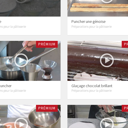
e
Puncher une génoise
s pour la pâtisserie
Préparations pour la pâtisserie
PRÉMIUM
P
puncher
Glaçage chocolat brillant
s pour la pâtisserie
Préparations pour la pâtisserie
PRÉMIUM
P