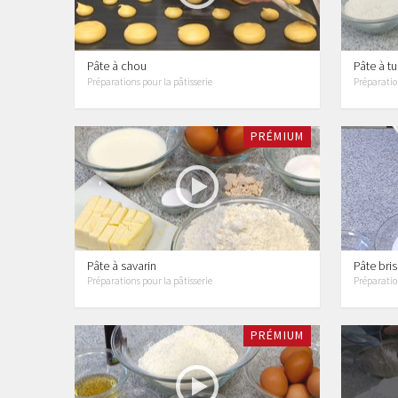
Pâte à chou
Pâte à t
Préparations pour la pâtisserie
Préparation
PRÉMIUM
Pâte à savarin
Pâte bri
Préparations pour la pâtisserie
Préparation
PRÉMIUM