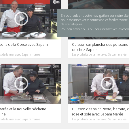
En poursuivant votre navigation sur notre site i
lecture en cours
pour sécuriser votre connexion et faciliter votr
de statistiques...
Pour en savoir plus ou pour désactiver les cook
sons de la Corse avec Sapam
Cuisson sur plancha des poissons
de chez Sapam
ts de la mer avec Sapam marée
Les produits de la mer avec Sapam marée
rée et la nouvelle pêcherie
Cuisson des saint Pierre, barbue, 
ine
rose et sole avec Sapam Marée
ts de la mer avec Sapam marée
Les produits de la mer avec Sapam marée