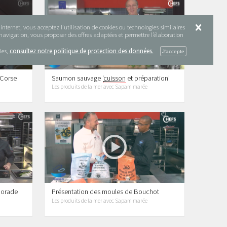
nternet, vous acceptez l’utilisation de cookies ou technologies similaires
e navigation, vous proposer des offres adaptées et permettre l’élaboration
ies,
consultez notre politique de protection des données.
 Corse
Saumon sauvage '
cuisson
et préparation'
Les produits de la mer avec Sapam marée
dorade
Présentation des moules de Bouchot
Les produits de la mer avec Sapam marée