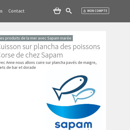
us
Contact
MON COMPTE
es produits de la mer avec Sapam marée
uisson sur plancha des poissons
Corse de chez Sapam
vec Anne nous allons cuire sur plancha pavés de maigre,
ilets de bar et dorade