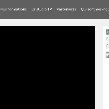
Nos formations
Le studio TV
Partenaires
Qui sommes-no
L
C
A
f