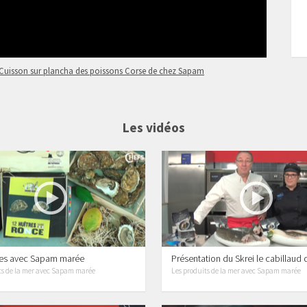
Cuisson sur plancha des poissons Corse de chez Sapam
Les vidéos
res avec Sapam marée
Présentation du Skrei le cabillaud 
ts de la mer avec Sapam marée
Les produits de la mer avec Sapam marée