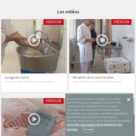
Les vidéos
PRÉMIUM
PRÉMIUM
Lavage des mains
Réception de la marchandise
Hygiène et règlementation en restauration
Hygiène et règlementation en restauration
En poursuivant votre navigation sur notre
PRÉMIUM
PRÉMIUM
site internet, vous acceptez l’utilisation de
cookies ou technologies similaires pour
sécuriser votre connexion et faciliter votre
navigation, vous proposer des offres adaptées et
permettre l’élaboration de statistiques...
Pour en savoir plus ou pour désactiver les cookies,
consultez notre politique de protection des
données.