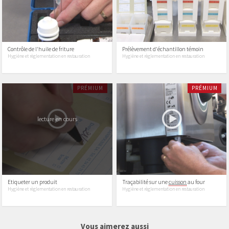
Contrôle de l'huile de friture
Prélèvement d'échantillon témoin
Hygiène et règlementation en restauration
Hygiène et règlementation en restauration
PRÉMIUM
PRÉMIUM
lecture en cours
Etiqueter un produit
Traçabilité sur une
cuisson
au four
Hygiène et règlementation en restauration
Hygiène et règlementation en restauration
11 vidéos
19 vidéos
Vous aimerez aussi