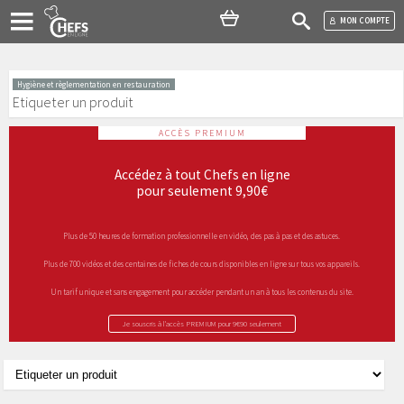
MON COMPTE
Hygiène et règlementation en restauration
Etiqueter un produit
ACCÈS PREMIUM
Accédez à tout Chefs en ligne
pour seulement 9,90€
Plus de 50 heures de formation professionnelle en vidéo, des pas à pas et des astuces.
Plus de 700 vidéos et des centaines de fiches de cours disponibles en ligne sur tous vos appareils.
Un tarif unique et sans engagement pour accéder pendant un an à tous les contenus du site.
Je souscris à l’accès PREMIUM pour 9€90 seulement