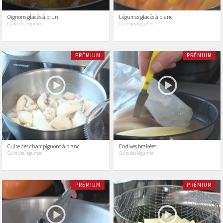
Oignons glacés à brun
Légumes glacés à blanc
Cuire des légumes
Cuire des légumes
PRÉMIUM
PRÉMIUM
Cuire des champignons à blanc
Endives braisées
Cuire des légumes
Cuire des légumes
PRÉMIUM
PRÉMIUM