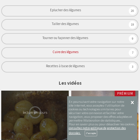
Eplucher des légumes
20
Tailler des légumes
19
Tourner ou façonner des légumes
9
Cuire des légumes
7
Recettes à base de légumes
3
Les vidéos
PRÉMIUM
En poursuivant votre navigation sur notre
site internet, vous acceptez l’utilisation de
cookies ou technologies similaires pour
lecture en cours
sécuriser votre connexion et faciliter votre
navigation, vous proposer des offres adaptées et
permettre l’élaboration de statistiques...
Pour en savoir plus ou pour désactiver les cookies,
consultez notre politique de protection des
données.