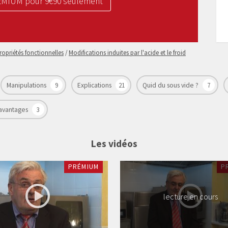
REMIUM pour 9€90 seulement
ropriétés fonctionnelles
/
Modifications induites par l'acide et le froid
Manipulations
9
Explications
21
Quid du sous vide ?
7
 avantages
3
Les vidéos
PRÉMIUM
P
lecture en cours