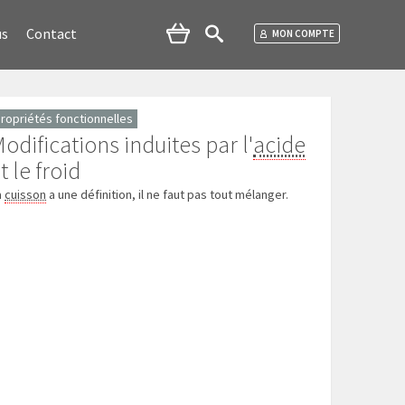
us
Contact
MON COMPTE
ropriétés fonctionnelles
odifications induites par l'
acide
t le froid
a
cuisson
a une définition, il ne faut pas tout mélanger.