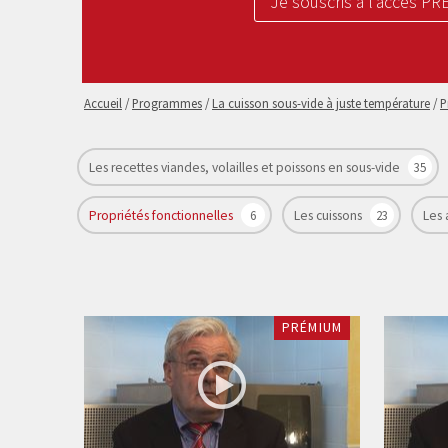
Je souscris à l’accès P
Accueil
/
Programmes
/
La cuisson sous-vide à juste température
/
P
Les recettes viandes, volailles et poissons en sous-vide
35
Propriétés fonctionnelles
6
Les cuissons
23
Les
PRÉMIUM