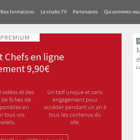
Nos formations
Le studio TV
Partenaires
Qui sommes-no
 PREMIUM
P
M
t Chefs en ligne
e
ement 9,90€
L
 vidéos et des
Un tarif unique et sans
 de fiches de
engagement pour
sponibles en
accéder pendant un an à
ur tous vos
tous les contenus du
areils.
site.