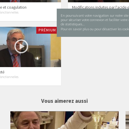
e et coagulation
Modifications induites par l'
acide
e
fonctionnelles
Propriétés fonctionnelles
En poursuivant votre navigation sur notre site i
pour sécuriser votre connexion et faciliter votr
de statistiques...
Pour en savoir plus ou pour désactiver les cook
PRÉMIUM
eté
fonctionnelles
Vous aimerez aussi
65 vidéos