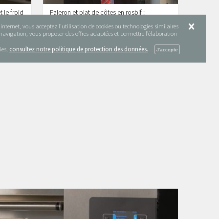
t le froid
Paleron et plat de côtes en rosbif :
démarche du scientifique
nternet, vous acceptez l’utilisation de cookies ou technologies similaires
Propriétés fonctionnelles
e navigation, vous proposer des offres adaptées et permettre l’élaboration
ies,
consultez notre politique de protection des données.
12 vidéos