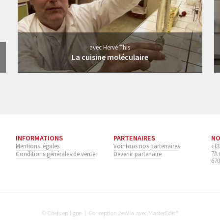
avec Hervé This
La cuisine moléculaire
INFORMATIONS
PARTENAIRES
NO
Mentions légales
Voir tous nos partenaires
+(3
7A
Conditions générales de vente
Devenir partenaire
670
© Chefs en ligne | Conception
2exVia
avec
MasterEdit
®