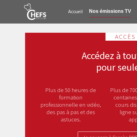
Accueil
Nos émissions TV
ACCÈS
Accédez à tou
pour seul
Plus de 50 heures de
Plus de 700
formation
centaines
professionnelle en vidéo,
cours di
des pas à pas et des
ligne s
astuces.
app