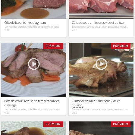
Côte de bœuf et filet d'agneau
Côte de veau : mise sous vide et cuisson
Les recettes viandes, volailles et poissons en sous-
Les recettes viandes, volailles et poissons en sous-
vide
vide
PRÉMIUM
PRÉMIUM
Côte de veau : remise en température et
Cuisse de volaille : mise sous vide et
dressage
cuisson
Les recettes viandes, volailles et poissons en sous-
Les recettes viandes, volailles et poissons en sous-
vide
vide
PRÉMIUM
PRÉMIUM