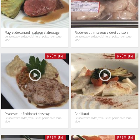
Magret de canard :
cuisson
et dressage
Ris de veau : mise sous vide et cuisson
Les recettes viandes, volailles et poissons en sous-
Les recettes viandes, volailles et poissons en sous-
vide
vide
PRÉMIUM
PRÉMIUM
Ris de veau : finition et dressage
Cabillaud
Les recettes viandes, volailles et poissons en sous-
Les recettes viandes, volailles et poissons en sous-
vide
vide
PRÉMIUM
PRÉMIUM