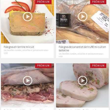
PRÉMIUM
PRÉMIUM
Foie gras en terrine mi-cuit
Foie gras de canard et oie truffé mi-cuit en
ballotine
Les recettes viandes, volailles et poissons en sous-
vide
Les recettes viandes, volailles et poissons en sous-
vide
PRÉMIUM
PRÉMIUM