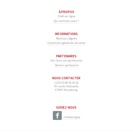
À PROPOS
Chefs en ligne
Qui sommes-nous ?
INFORMATIONS
Mentions légales
Conditions générales de vente
PARTENAIRES
Voir tous nos partenaires
Devenir partenaire
NOUS CONTACTER
+(33) 03 88 36 42 26
7A rue du Hohwald,
67000 Strasbourg
SUIVEZ-NOUS
/chefsenligne