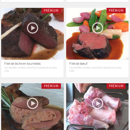
PRÉMIUM
PRÉMIUM
Filet de biche en tournedos
Filet de boeuf
Les recettes viandes, volailles et poissons en sous-
Les recettes viandes, volailles et poissons en sous-
vide
vide
PRÉMIUM
PRÉMIUM