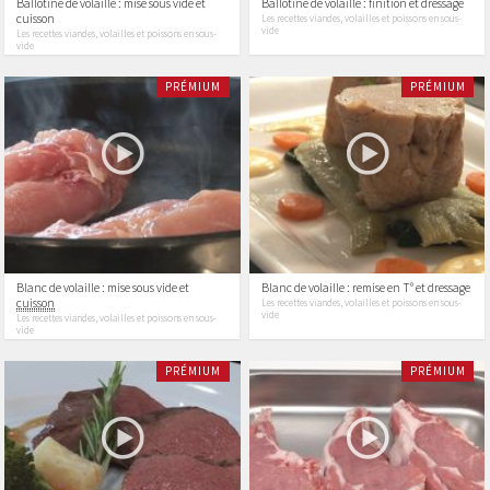
Ballotine de volaille : mise sous vide et
Ballotine de volaille : finition et dressage
cuisson
Les recettes viandes, volailles et poissons en sous-
vide
Les recettes viandes, volailles et poissons en sous-
vide
PRÉMIUM
PRÉMIUM
Blanc de volaille : mise sous vide et
Blanc de volaille : remise en T° et dressage
cuisson
Les recettes viandes, volailles et poissons en sous-
vide
Les recettes viandes, volailles et poissons en sous-
vide
PRÉMIUM
PRÉMIUM