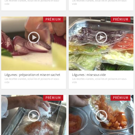
Les recettes viandes, volailles et poissons en sous-
Les recettes viandes, volailles et poissons en sous-
vide
vide
PRÉMIUM
PRÉMIUM
Légumes : préparation et mise en sachet
Légumes : mise sous vide
Les recettes viandes, volailles et poissons en sous-
Les recettes viandes, volailles et poissons en sous-
vide
vide
PRÉMIUM
PRÉMIUM