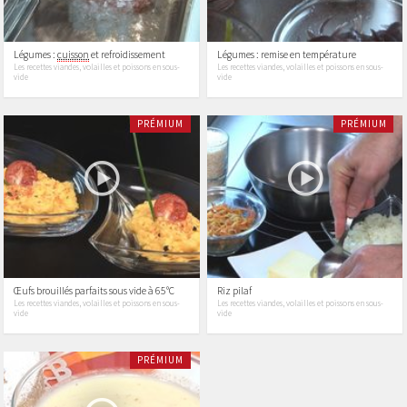
Légumes :
cuisson
et refroidissement
Légumes : remise en température
Les recettes viandes, volailles et poissons en sous-
Les recettes viandes, volailles et poissons en sous-
vide
vide
PRÉMIUM
PRÉMIUM
Œufs brouillés parfaits sous vide à 65°C
Riz pilaf
Les recettes viandes, volailles et poissons en sous-
Les recettes viandes, volailles et poissons en sous-
vide
vide
PRÉMIUM