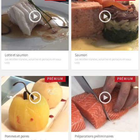
Lotte et saumon
Saumon
Les recettes viandes, volailles et poissons en sous-
Les recettes viandes, volailles et poissons en sous-
vide
vide
PRÉMIUM
PRÉMIUM
Pommes et poires
Préparations préliminaires