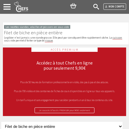
MON COMPTE
Les recettes viandes, volailles et poissons en sous-vide
Filet de biche en pièce entière
Le gibier n'est jamais une viande grasse. Elle peut par conséquent être rapidement sèche. La
cuisson
sous vide permet d'éviter ce type de
risque
.
ACCÈS PREMIUM
Accédez à tout Chefs en ligne
pour seulement 9,90€
Plus de 50 heures de formation professionnelle en vidéo, des pas à pas et des astuces.
Plus de 700 vidéos et des centaines de fiches de cours disponibles en ligne sur tous vos appareils.
Un tarif unique et sans engagement pour accéder pendant un an à tous les contenus du site.
Je souscris à l’accès PREMIUM pour 9€90 seulement