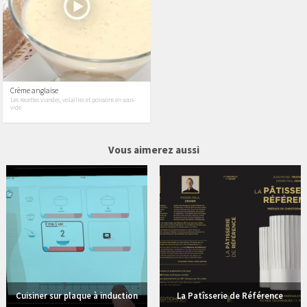
Crème anglaise
Les recettes viandes, volailles et poissons en sous-
vide
3 vidéos
4 vidéos
Vous aimerez aussi
Cuisiner sur plaque à induction
La Patîsserie de Référence
1 vidéos