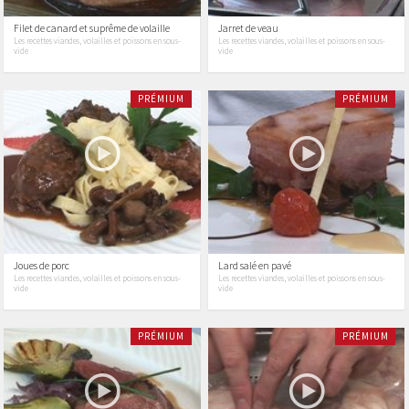
Filet de canard et suprême de volaille
Jarret de veau
Les recettes viandes, volailles et poissons en sous-
Les recettes viandes, volailles et poissons en sous-
vide
vide
PRÉMIUM
PRÉMIUM
Joues de porc
Lard salé en pavé
Les recettes viandes, volailles et poissons en sous-
Les recettes viandes, volailles et poissons en sous-
vide
vide
PRÉMIUM
PRÉMIUM