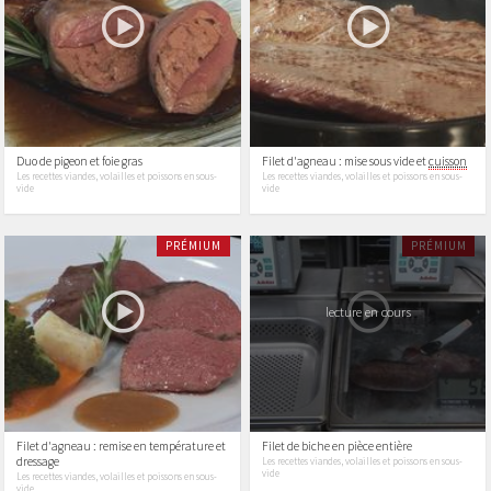
Duo de pigeon et foie gras
Filet d'agneau : mise sous vide et
cuisson
Les recettes viandes, volailles et poissons en sous-
Les recettes viandes, volailles et poissons en sous-
vide
vide
PRÉMIUM
PRÉMIUM
lecture en cours
Filet d'agneau : remise en température et
Filet de biche en pièce entière
dressage
Les recettes viandes, volailles et poissons en sous-
vide
Les recettes viandes, volailles et poissons en sous-
vide