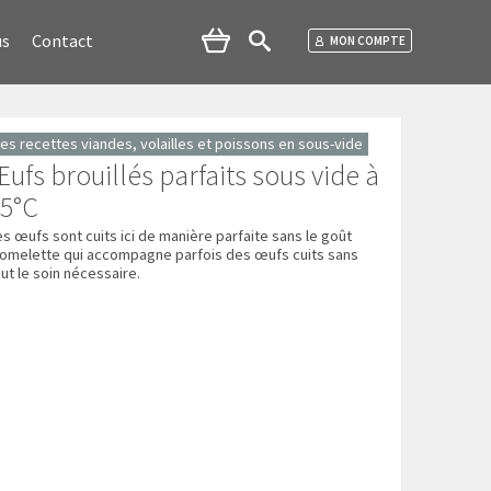
us
Contact
MON COMPTE
es recettes viandes, volailles et poissons en sous-vide
ufs brouillés parfaits sous vide à
65°C
es œufs sont cuits ici de manière parfaite sans le goût
'omelette qui accompagne parfois des œufs cuits sans
out le soin nécessaire.