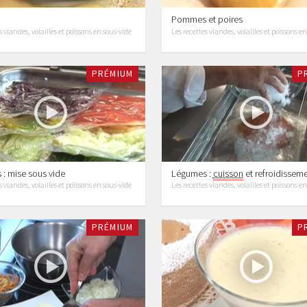
Pommes et poires
s viandes, volailles et poissons en sous-vide
Les recettes viandes, volailles et poissons e
PRÉMIUM
P
: mise sous vide
Légumes :
cuisson
et refroidissem
s viandes, volailles et poissons en sous-vide
Les recettes viandes, volailles et poissons e
PRÉMIUM
P