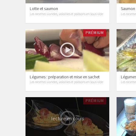
Lotte et saumon
Saumon
Les recettes viandes, volailles et poissons en sous-vide
Les recette
PRÉMIUM
Légumes : préparation et mise en sachet
Légumes 
Les recettes viandes, volailles et poissons en sous-vide
Les recette
PRÉMIUM
lecture en cours