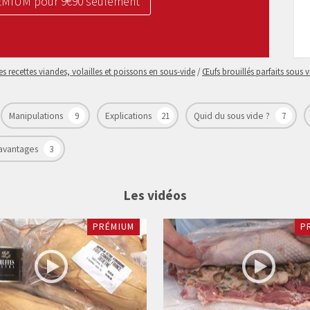
REMIUM pour 9€90 seulement
es recettes viandes, volailles et poissons en sous-vide
/
Œufs brouillés parfaits sous v
Manipulations
9
Explications
21
Quid du sous vide ?
7
 avantages
3
Les vidéos
PRÉMIUM
P