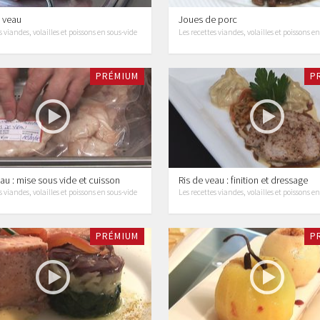
e veau
Joues de porc
s viandes, volailles et poissons en sous-vide
Les recettes viandes, volailles et poissons e
PRÉMIUM
P
eau : mise sous vide et cuisson
Ris de veau : finition et dressage
s viandes, volailles et poissons en sous-vide
Les recettes viandes, volailles et poissons e
PRÉMIUM
P