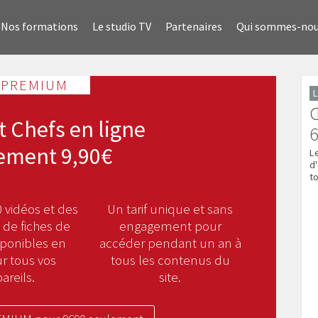
Nos formations
Le studio TV
Partenaires
Qui sommes-no
 PREMIUM
L
Œ
t Chefs en ligne
ement 9,90€
L
d
t
 vidéos et des
Un tarif unique et sans
 de fiches de
engagement pour
sponibles en
accéder pendant un an à
ur tous vos
tous les contenus du
areils.
site.