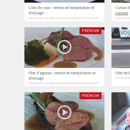
Côte de veau : remise en température et
Cuisse de
dressage
cuisson
Les recettes viandes, volailles et poissons en sous-vide
Les recette
PRÉMIUM
Filet d'agneau : remise en température et
Filet de 
dressage
Les recette
Les recettes viandes, volailles et poissons en sous-vide
PRÉMIUM