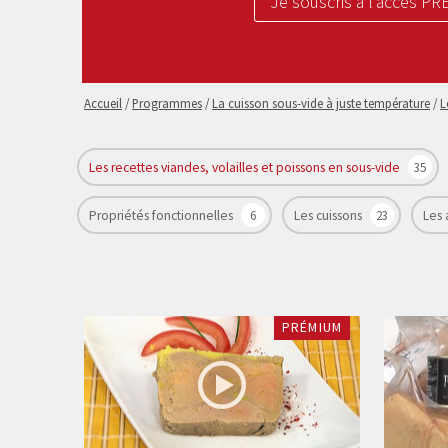
Je souscris à l’accès P
Accueil
/
Programmes
/
La cuisson sous-vide à juste température
/
L
Les recettes viandes, volailles et poissons en sous-vide
35
Propriétés fonctionnelles
6
Les cuissons
23
Les
PRÉMIUM