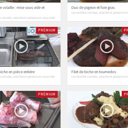
 volaille : mise sous vide et
Duo de pigeon et foie gras
Les recettes viandes, volailles et poissons e
s viandes, volailles et poissons en sous-vide
PRÉMIUM
P
biche en pièce entière
Filet de biche en tournedos
s viandes, volailles et poissons en sous-vide
Les recettes viandes, volailles et poissons e
PRÉMIUM
P