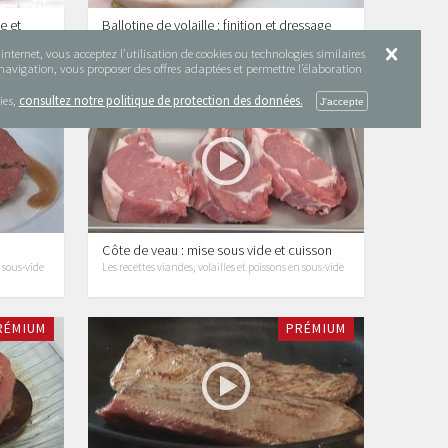
e et
Ballotine de volaille : finition et dressage
Les recettes viandes, volailles et poissons en sous-vide
nternet, vous acceptez l’utilisation de cookies ou technologies similaires
n sous-vide
e navigation, vous proposer des offres adaptées et permettre l’élaboration
ies,
consultez notre politique de protection des données.
RÉMIUM
PRÉMIUM
Côte de veau : mise sous vide et cuisson
n sous-vide
Les recettes viandes, volailles et poissons en sous-vide
RÉMIUM
PRÉMIUM