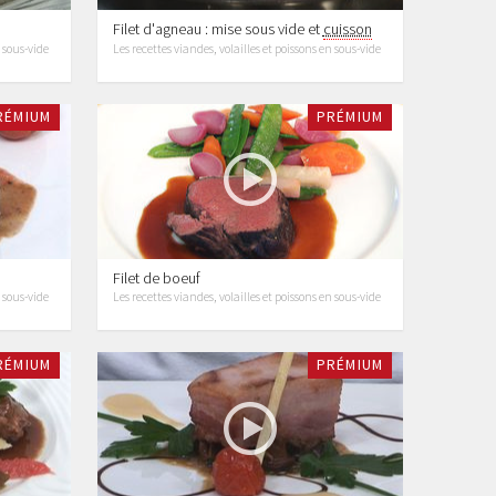
Filet d'agneau : mise sous vide et
cuisson
n sous-vide
Les recettes viandes, volailles et poissons en sous-vide
RÉMIUM
PRÉMIUM
Filet de boeuf
n sous-vide
Les recettes viandes, volailles et poissons en sous-vide
RÉMIUM
PRÉMIUM