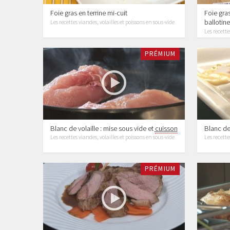
Foie gras en terrine mi-cuit
Foie gras
ballotine
Les recettes viandes, volailles et poissons en sous-vide
Les recette
PRÉMIUM
Blanc de volaille : mise sous vide et
cuisson
Blanc de 
Les recettes viandes, volailles et poissons en sous-vide
Les recette
PRÉMIUM