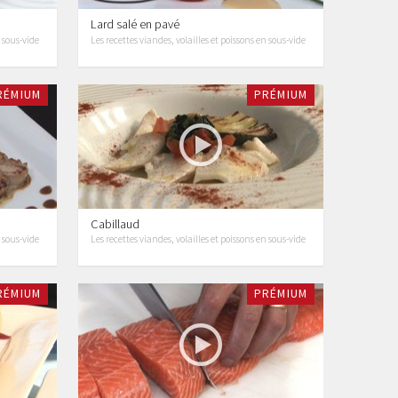
Lard salé en pavé
n sous-vide
Les recettes viandes, volailles et poissons en sous-vide
RÉMIUM
PRÉMIUM
Cabillaud
n sous-vide
Les recettes viandes, volailles et poissons en sous-vide
RÉMIUM
PRÉMIUM