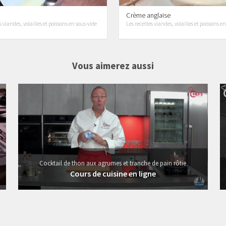
Crème anglaise
s viandes, volailles et poissons en sous-vide
Les recettes viandes, volailles et poissons e
Vous aimerez aussi
19 vidéos
Cocktail de thon aux agrumes et tranche de pain rôtie
Cours de cuisine en ligne