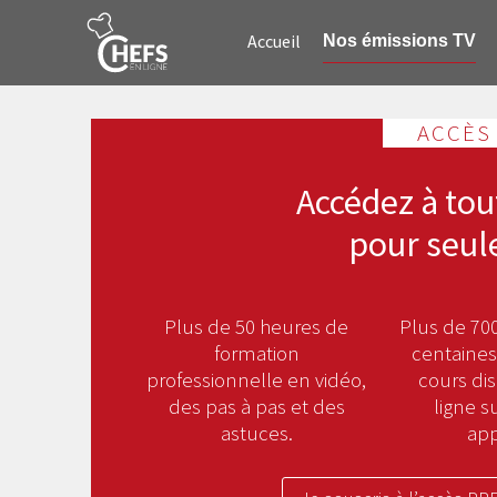
Accueil
Nos émissions TV
ACCÈS
Accédez à tou
pour seul
Plus de 50 heures de
Plus de 700
formation
centaines
professionnelle en vidéo,
cours di
des pas à pas et des
ligne s
astuces.
app