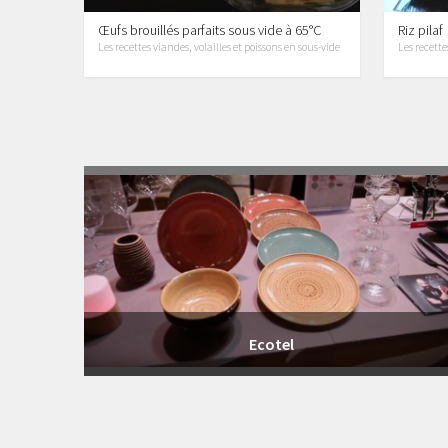
Œufs brouillés parfaits sous vide à 65°C
Riz pilaf
Les recettes viandes, volailles et poissons en sous-vide
Les recette
1 vidéos
Ecotel