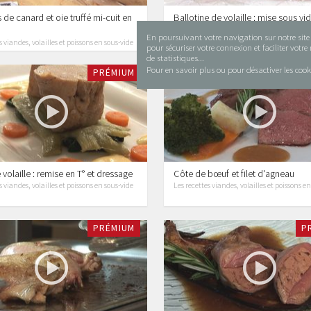
 de canard et oie truffé mi-cuit en
Ballotine de volaille : mise sous vid
cuisson
En poursuivant votre navigation sur notre site i
s viandes, volailles et poissons en sous-vide
Les recettes viandes, volailles et poissons e
pour sécuriser votre connexion et faciliter votr
de statistiques...
Pour en savoir plus ou pour désactiver les cook
PRÉMIUM
P
volaille : remise en T° et dressage
Côte de bœuf et filet d'agneau
s viandes, volailles et poissons en sous-vide
Les recettes viandes, volailles et poissons e
PRÉMIUM
P