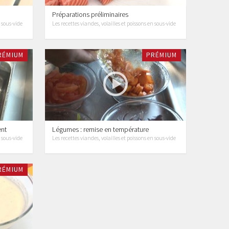
Préparations préliminaires
n sous-vide
Les recettes viandes, volailles et poissons en sous-vide
RÉMIUM
PRÉMIUM
ent
Légumes : remise en température
n sous-vide
Les recettes viandes, volailles et poissons en sous-vide
RÉMIUM