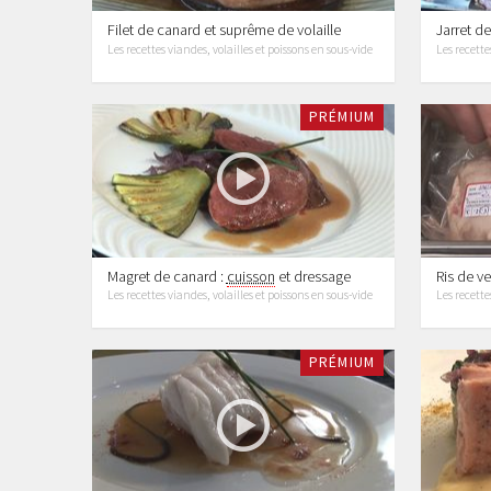
Filet de canard et suprême de volaille
Jarret d
Les recettes viandes, volailles et poissons en sous-vide
Les recette
PRÉMIUM
Magret de canard :
cuisson
et dressage
Ris de v
Les recettes viandes, volailles et poissons en sous-vide
Les recette
PRÉMIUM