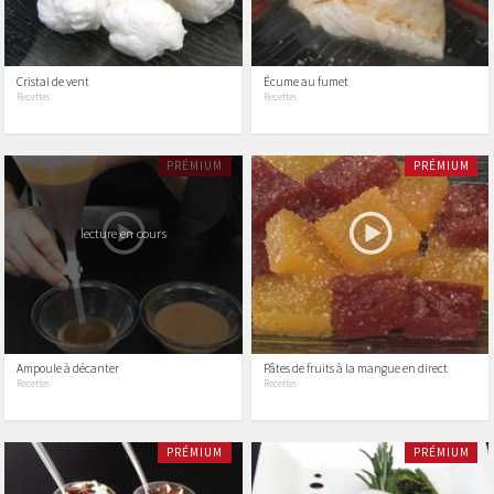
Cristal de vent
Écume au fumet
Recettes
Recettes
PRÉMIUM
PRÉMIUM
lecture en cours
Ampoule à décanter
Pâtes de fruits à la mangue en direct
Recettes
Recettes
PRÉMIUM
PRÉMIUM