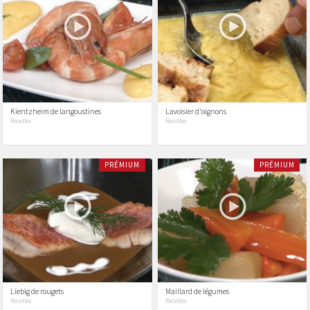
Kientzheim de langoustines
Lavoisier d'oignons
Recettes
Recettes
PRÉMIUM
PRÉMIUM
Liebig de rougets
Maillard de légumes
Recettes
Recettes