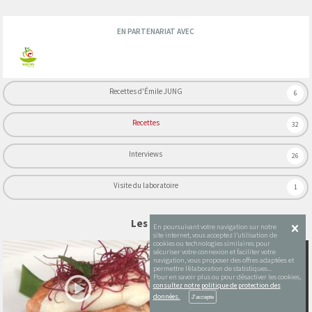
EN PARTENARIAT AVEC
Recettes d'Émile JUNG
6
Recettes
32
Interviews
26
Visite du laboratoire
1
Les vidéos
En poursuivant votre navigation sur notre
site internet, vous acceptez l’utilisation de
cookies ou technologies similaires pour
PRÉMIUM
sécuriser votre connexion et faciliter votre
navigation, vous proposer des offres adaptées et
permettre l’élaboration de statistiques...
Pour en savoir plus ou pour désactiver les cookies,
consultez notre politique de protection des
données.