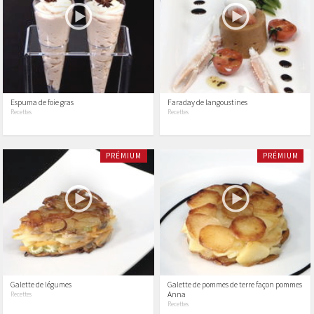
Espuma de foie gras
Faraday de langoustines
Recettes
Recettes
PRÉMIUM
PRÉMIUM
Galette de légumes
Galette de pommes de terre façon pommes
Anna
Recettes
Recettes