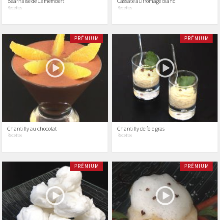
Béarnaise de Camembert
Cassate au fromage blanc
Recettes
Recettes
PRÉMIUM
PRÉMIUM
Chantilly au chocolat
Chantilly de foie gras
Recettes
Recettes
PRÉMIUM
PRÉMIUM