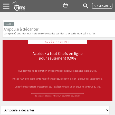
MON COMPTE
Recettes
Ampoule à décanter
L'ampoule à décanter pour mettre en évidence des bouillons aux parfums et goûts variés.
ACCÈS PREMIUM
Accédez à tout Chefs en ligne
pour seulement 9,90€
Plus de 50 heures de formation professionnelle en vidéo, des pas à pas et des astuces.
Plus de 700 vidéos et des centaines de fiches de cours disponibles en ligne sur tous vos appareils.
Un tarif unique et sans engagement pour accéder pendant un an à tous les contenus du site.
Je souscris à l’accès PREMIUM pour 9€90 seulement