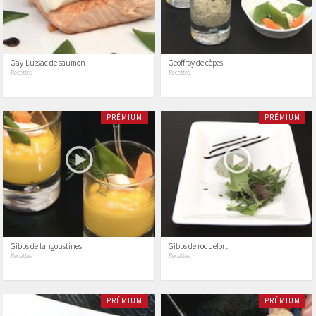
Gay-Lussac de saumon
Geoffroy de cèpes
Recettes
Recettes
PRÉMIUM
PRÉMIUM
Gibbs de langoustines
Gibbs de roquefort
Recettes
Recettes
PRÉMIUM
PRÉMIUM