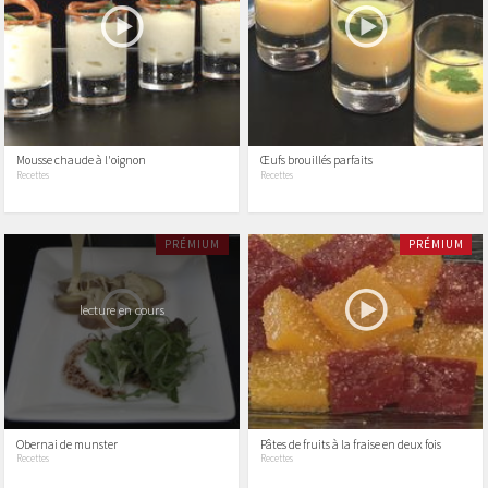
Mousse chaude à l'oignon
Œufs brouillés parfaits
Recettes
Recettes
PRÉMIUM
PRÉMIUM
lecture en cours
Obernai de munster
Pâtes de fruits à la fraise en deux fois
Recettes
Recettes