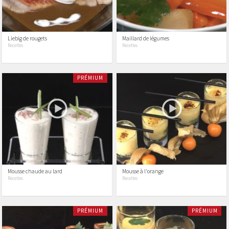
Liebig de rougets
Maillard de légumes
Recettes
Recettes
PRÉMIUM
Mousse chaude au lard
Mousse à l'orange
Recettes
Recettes
PRÉMIUM
PRÉMIUM