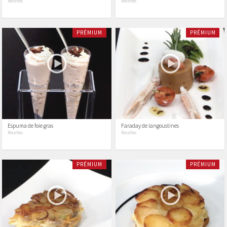
Recettes
Recettes
PRÉMIUM
PRÉMIUM
Espuma de foie gras
Faraday de langoustines
Recettes
Recettes
PRÉMIUM
PRÉMIUM