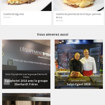
Galette de légumes
Galette de pommes de terre façon pommes
Anna
Recettes
Recettes
5 vidéos
12 vidéos
Vous aimerez aussi
Salon Equiphotel avec le groupe Eberhardt
Frères
Equiphotel 2018 avec le groupe
Les cook shows
Eberhardt Frères
Salon Egast 2016
34 vidéos