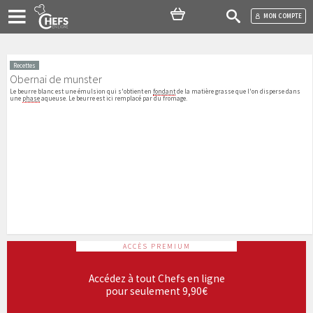
MON COMPTE
Recettes
Obernai de munster
Le beurre blanc est une émulsion qui s'obtient en
fondant
de la matière grasse que l'on disperse dans
une
phase
aqueuse. Le beurre est ici remplacé par du fromage.
ACCÈS PREMIUM
Accédez à tout Chefs en ligne
pour seulement 9,90€