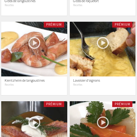
Gibbs de langoustines
Gibbs de roquefort
Recettes
Recettes
PRÉMIUM
PRÉMIUM
Kientzheim de langoustines
Lavoisier d'oignons
Recettes
Recettes
PRÉMIUM
PRÉMIUM