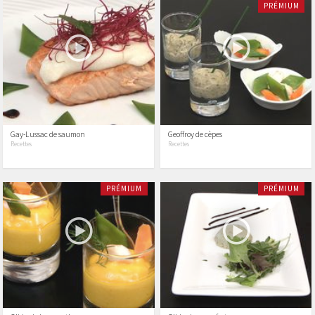
PRÉMIUM
Gay-Lussac de saumon
Geoffroy de cèpes
Recettes
Recettes
PRÉMIUM
PRÉMIUM