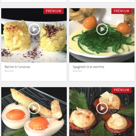
PRÉMIUM
PRÉMIUM
Rocher à l'ananas
Spaghetti à la menthe
Recettes
Recettes
PRÉMIUM