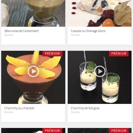
Béarnaise de Camembert
Cassate au fromage blanc
Recettes
Recettes
PRÉMIUM
PRÉMIUM
Chantilly au chocolat
Chantilly de foie gras
Recettes
Recettes
PRÉMIUM
PRÉMIUM