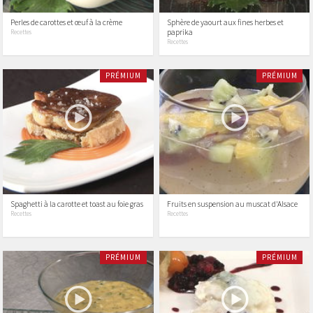
Perles de carottes et œuf à la crème
Sphère de yaourt aux fines herbes et
paprika
Recettes
Recettes
PRÉMIUM
PRÉMIUM
Spaghetti à la carotte et toast au foie gras
Fruits en suspension au muscat d'Alsace
Recettes
Recettes
PRÉMIUM
PRÉMIUM