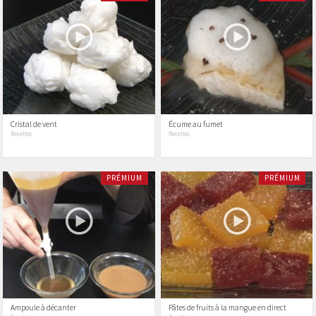
Cristal de vent
Écume au fumet
Recettes
Recettes
PRÉMIUM
PRÉMIUM
Ampoule à décanter
Pâtes de fruits à la mangue en direct