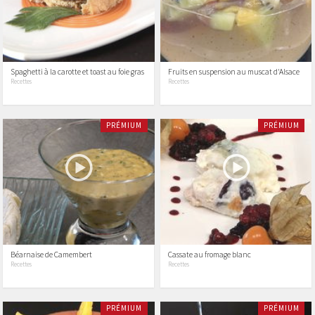
Spaghetti à la carotte et toast au foie gras
Fruits en suspension au muscat d'Alsace
Recettes
Recettes
PRÉMIUM
PRÉMIUM
Béarnaise de Camembert
Cassate au fromage blanc
Recettes
Recettes
PRÉMIUM
PRÉMIUM