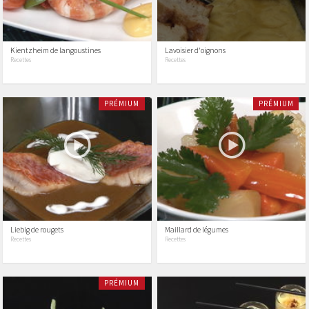
Kientzheim de langoustines
Lavoisier d'oignons
Recettes
Recettes
PRÉMIUM
PRÉMIUM
Liebig de rougets
Maillard de légumes
Recettes
Recettes
PRÉMIUM