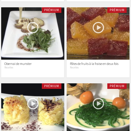
PRÉMIUM
PRÉMIUM
Obernai de munster
Pâtes de fruits à la fraise en deux fois
Recettes
Recettes
PRÉMIUM
PRÉMIUM