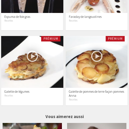
Espuma de foie gras
Faraday de langoustines
Recettes
Recettes
PRÉMIUM
PRÉMIUM
Galette de légumes
Galette de pommes de terre façon pommes
Anna
Recettes
Recettes
31 vidéos
37 vidéos
Vous aimerez aussi