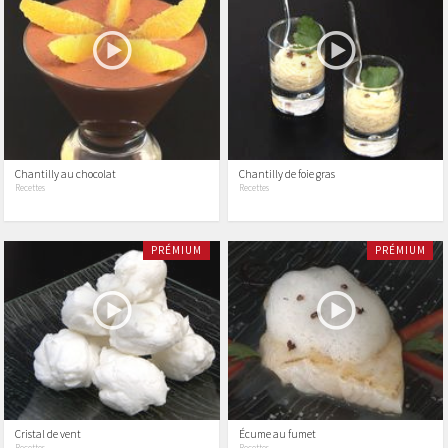
Chantilly au chocolat
Chantilly de foie gras
Recettes
Recettes
PRÉMIUM
PRÉMIUM
Cristal de vent
Écume au fumet
Recettes
Recettes