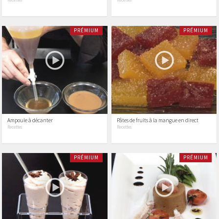
PRÉMIUM
PRÉMIUM
Ampoule à décanter
Pâtes de fruits à la mangue en direct
Recettes
Recettes
PRÉMIUM
PRÉMIUM