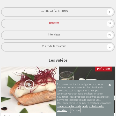
Recettes d'Émile JUNG
6
Recettes
32
Interviews
26
Visite du laboratoire
1
Les vidéos
PRÉMIUM
En poursuivant votre navigation sur notre
site internet, vous acceptez l’utilisation de
cookies ou technologies similaires pour
sécuriser votre connexion et faciliter votre
navigation, vous proposer des offres adaptées et
permettre l’élaboration de statistiques...
Pour en savoir plus ou pour désactiver les cookies,
consultez notre politique de protection des
données.