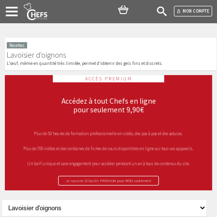
MON COMPTE
Recettes
Lavoisier d'oignons
L'œuf, même en quantité très limitée, permet d'obtenir des gels fins et discrets.
ACCÈS PREMIUM
Accédez à tout Chefs en ligne
pour seulement 9,90€
Plus de 50 heures de formation professionnelle en vidéo, des pas à pas et des astuces.
Plus de 700 vidéos et des centaines de fiches de cours disponibles en ligne sur tous vos appareils.
Un tarif unique et sans engagement pour accéder pendant un an à tous les contenus du site.
Je souscris à l’accès PREMIUM pour 9€90 seulement