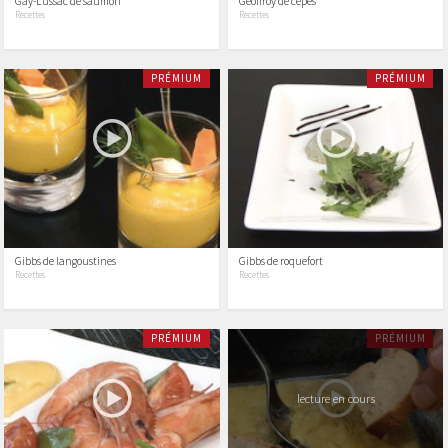
Gay-Lussac de saumon
Geoffroy de cèpes
Recettes
Recettes
PRÉMIUM
PRÉMIUM
Gibbs de langoustines
Gibbs de roquefort
Recettes
Recettes
PRÉMIUM
PRÉMIUM
lecture en cours