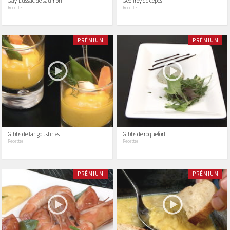
Gay-Lussac de saumon
Geoffroy de cèpes
Recettes
Recettes
PRÉMIUM
PRÉMIUM
Gibbs de langoustines
Gibbs de roquefort
Recettes
Recettes
PRÉMIUM
PRÉMIUM