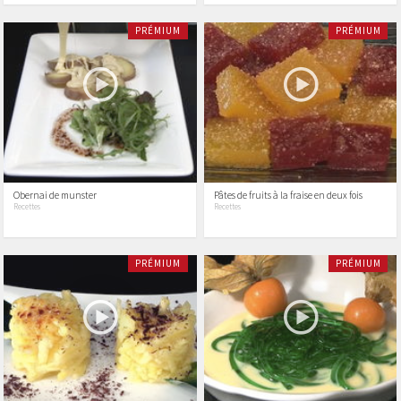
PRÉMIUM
PRÉMIUM
Obernai de munster
Pâtes de fruits à la fraise en deux fois
Recettes
Recettes
PRÉMIUM
PRÉMIUM