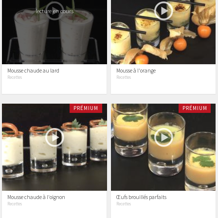
lecture en cours
Mousse chaude au lard
Mousse à l'orange
Recettes
Recettes
PRÉMIUM
PRÉMIUM
Mousse chaude à l'oignon
Œufs brouillés parfaits
Recettes
Recettes