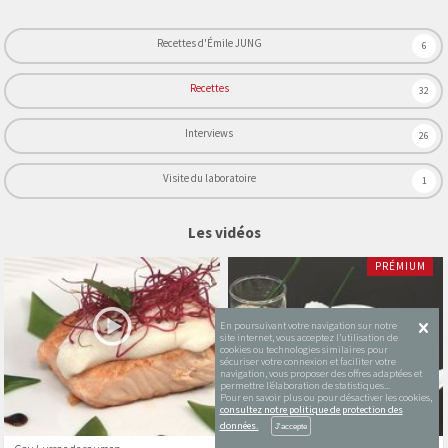
Recettes d'Émile JUNG
6
Recettes
32
Interviews
26
Visite du laboratoire
1
Les vidéos
PRÉMIUM
En poursuivant votre navigation sur notre
site internet, vous acceptez l’utilisation de
cookies ou technologies similaires pour
sécuriser votre connexion et faciliter votre
navigation, vous proposer des offres adaptées et
permettre l’élaboration de statistiques...
Pour en savoir plus ou pour désactiver les cookies,
consultez notre politique de protection des
données.