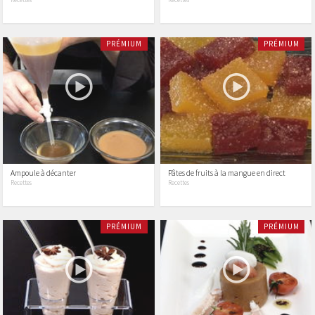
PRÉMIUM
PRÉMIUM
Ampoule à décanter
Pâtes de fruits à la mangue en direct
Recettes
Recettes
PRÉMIUM
PRÉMIUM