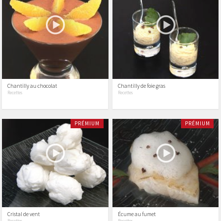
Chantilly au chocolat
Chantilly de foie gras
Recettes
Recettes
PRÉMIUM
PRÉMIUM
Cristal de vent
Écume au fumet
Recettes
Recettes