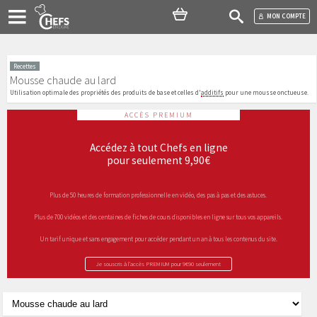
MON COMPTE
Recettes
Mousse chaude au lard
Utilisation optimale des propriétés des produits de base et celles d'
additifs
pour une mousse onctueuse.
ACCÈS PREMIUM
Accédez à tout Chefs en ligne
pour seulement 9,90€
Plus de 50 heures de formation professionnelle en vidéo, des pas à pas et des astuces.
Plus de 700 vidéos et des centaines de fiches de cours disponibles en ligne sur tous vos appareils.
Un tarif unique et sans engagement pour accéder pendant un an à tous les contenus du site.
Je souscris à l’accès PREMIUM pour 9€90 seulement