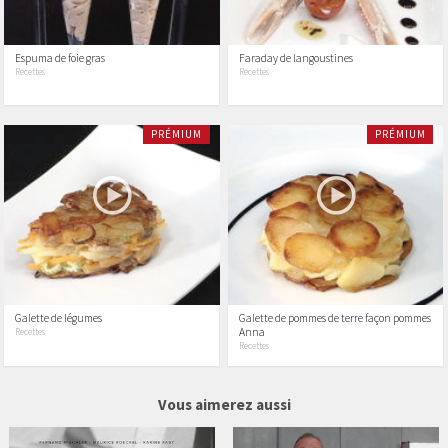
Espuma de foie gras
Faraday de langoustines
Recettes
Recettes
PRÉMIUM
PRÉMIUM
Galette de légumes
Galette de pommes de terre façon pommes
Anna
Recettes
Recettes
4 vidéos
19 vidéos
Vous aimerez aussi