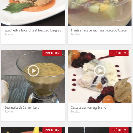
Spaghetti à la carotte et toast au foie gras
Fruits en suspension au muscat d'Alsace
Recettes
Recettes
PRÉMIUM
PRÉMIUM
Béarnaise de Camembert
Cassate au fromage blanc
Recettes
Recettes
PRÉMIUM
PRÉMIUM