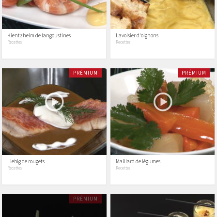
Kientzheim de langoustines
Lavoisier d'oignons
Recettes
Recettes
PRÉMIUM
PRÉMIUM
Liebig de rougets
Maillard de légumes
Recettes
Recettes
PRÉMIUM